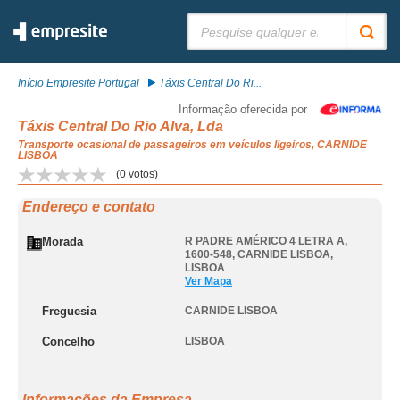
Pesquisar:
Início Empresite Portugal
Táxis Central Do Ri...
Informação oferecida por
Táxis Central Do Rio Alva, Lda
Transporte ocasional de passageiros em veículos ligeiros, CARNIDE
LISBOA
(
0
votos)
Endereço e contato
Morada
R PADRE AMÉRICO 4 LETRA A,
1600-548
,
CARNIDE LISBOA
,
LISBOA
Ver Mapa
Freguesia
CARNIDE LISBOA
Concelho
LISBOA
Informações da Empresa