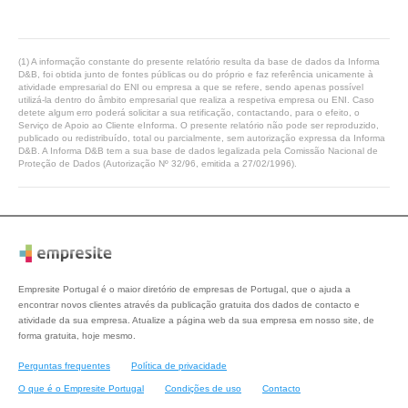
(1) A informação constante do presente relatório resulta da base de dados da Informa
D&B, foi obtida junto de fontes públicas ou do próprio e faz referência unicamente à
atividade empresarial do ENI ou empresa a que se refere, sendo apenas possível
utilizá-la dentro do âmbito empresarial que realiza a respetiva empresa ou ENI. Caso
detete algum erro poderá solicitar a sua retificação, contactando, para o efeito, o
Serviço de Apoio ao Cliente eInforma. O presente relatório não pode ser reproduzido,
publicado ou redistribuído, total ou parcialmente, sem autorização expressa da Informa
D&B. A Informa D&B tem a sua base de dados legalizada pela Comissão Nacional de
Proteção de Dados (Autorização Nº 32/96, emitida a 27/02/1996).
Empresite Portugal é o maior diretório de empresas de Portugal, que o ajuda a
encontrar novos clientes através da publicação gratuita dos dados de contacto e
atividade da sua empresa. Atualize a página web da sua empresa em nosso site, de
forma gratuita, hoje mesmo.
Perguntas frequentes
Política de privacidade
O que é o Empresite Portugal
Condições de uso
Contacto