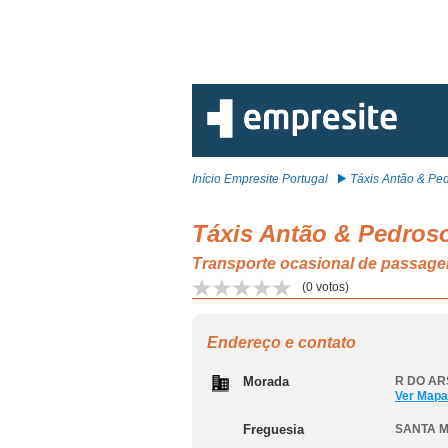
Início Empresite Portugal
Táxis Antão & Ped
Táxis Antão & Pedros
Transporte ocasional de passag
(
0
votos)
Endereço e contato
Morada
R DO AR
Ver Mapa
Freguesia
SANTA M