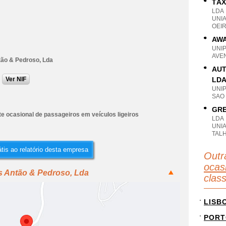
TÁX
LDA
UNI
OEIR
AWA
UNI
AVEN
tão & Pedroso, Lda
AUT
Ver NIF
LD
UNI
SAO
GRE
e ocasional de passageiros em veículos ligeiros
LDA
UNIA
TAL
tis ao relatório desta empresa
Outr
ocas
s Antão & Pedroso, Lda
clas
LISB
PORT