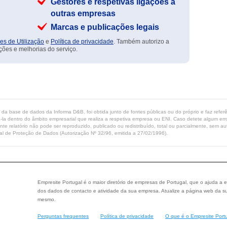
Gestores e respetivas ligações a
outras empresas
Marcas e publicações legais
es de Utilização
e
Política de privacidade
. Também autorizo a
ções e melhorias do serviço.
ta da base de dados da Informa D&B, foi obtida junto de fontes públicas ou do próprio e faz refe
-la dentro do âmbito empresarial que realiza a respetiva empresa ou ENI. Caso detete algum erro 
ente relatório não pode ser reproduzido, publicado ou redistribuído, total ou parcialmente, sem
l de Proteção de Dados (Autorização Nº 32/96, emitida a 27/02/1996).
Empresite Portugal é o maior diretório de empresas de Portugal, que o ajuda a e
dos dados de contacto e atividade da sua empresa. Atualize a página web da su
mesmo.
Perguntas frequentes
Política de privacidade
O que é o Empresite Port