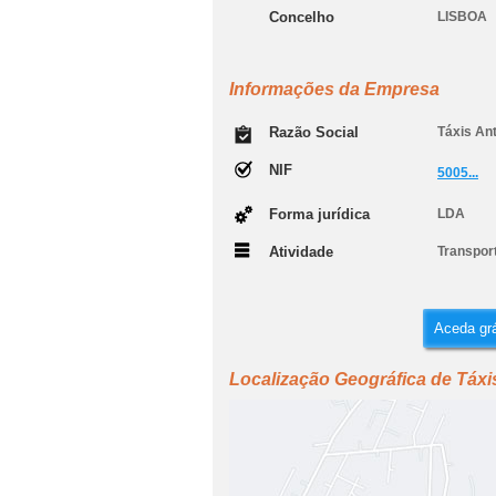
Concelho
LISBOA
Informações da Empresa
Razão Social
Táxis An
NIF
5005...
Forma jurídica
LDA
Atividade
Transport
Aceda grá
Localização Geográfica de Táxi