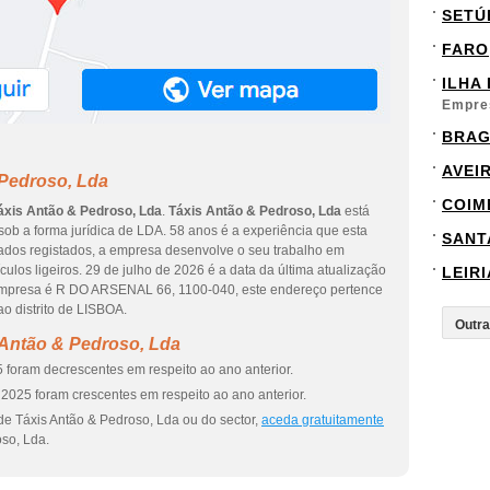
SETÚ
FARO
ILHA
Empre
BRA
AVEI
 Pedroso, Lda
COIM
áxis Antão & Pedroso, Lda
.
Táxis Antão & Pedroso, Lda
está
 sob a forma jurídica de LDA. 58 anos é a experiência que esta
SANT
ados registados, a empresa desenvolve o seu trabalho em
ulos ligeiros. 29 de julho de 2026 é a data da última atualização
LEIRI
empresa é R DO ARSENAL 66, 1100-040, este endereço pertence
 distrito de LISBOA.
 Antão & Pedroso, Lda
 foram decrescentes em respeito ao ano anterior.
2025 foram crescentes em respeito ao ano anterior.
de Táxis Antão & Pedroso, Lda ou do sector,
aceda gratuitamente
so, Lda.