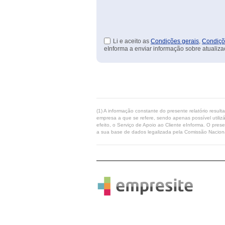
Li e aceito as
Condições gerais
,
Condiçõ
eInforma a enviar informação sobre atualiza
(1) A informação constante do presente relatório resul
empresa a que se refere, sendo apenas possível utilizá
efeito, o Serviço de Apoio ao Cliente eInforma. O pres
a sua base de dados legalizada pela Comissão Naciona