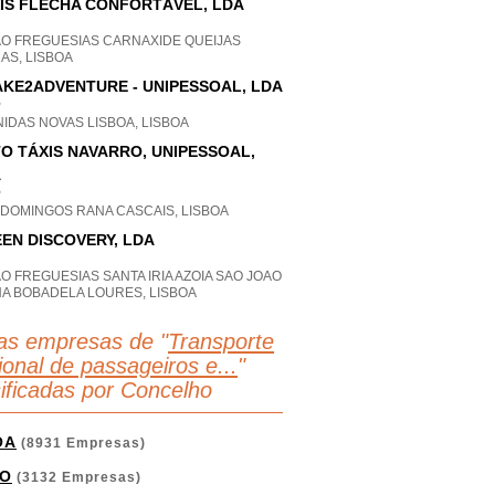
IS FLECHA CONFORTÁVEL, LDA
AO FREGUESIAS CARNAXIDE QUEIJAS
AS, LISBOA
KE2ADVENTURE - UNIPESSOAL, LDA
P
IDAS NOVAS LISBOA, LISBOA
O TÁXIS NAVARRO, UNIPESSOAL,
A
P
 DOMINGOS RANA CASCAIS, LISBOA
EN DISCOVERY, LDA
O FREGUESIAS SANTA IRIA AZOIA SAO JOAO
HA BOBADELA LOURES, LISBOA
as empresas de "
Transporte
ional de passageiros e...
"
sificadas por Concelho
OA
(8931 Empresas)
O
(3132 Empresas)