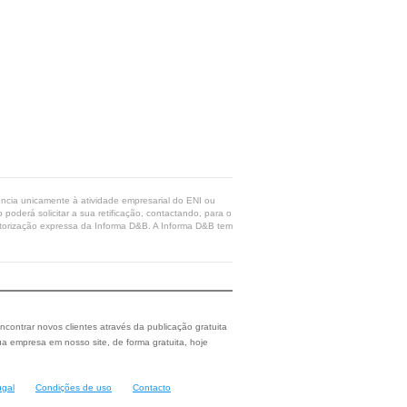
rência unicamente à atividade empresarial do ENI ou
poderá solicitar a sua retificação, contactando, para o
 autorização expressa da Informa D&B. A Informa D&B tem
ncontrar novos clientes através da publicação gratuita
a empresa em nosso site, de forma gratuita, hoje
ugal
Condições de uso
Contacto