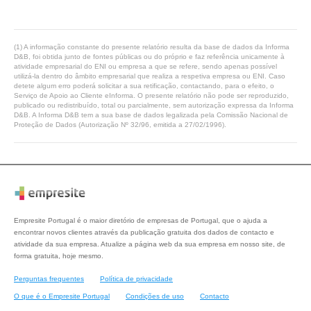
(1) A informação constante do presente relatório resulta da base de dados da Informa
D&B, foi obtida junto de fontes públicas ou do próprio e faz referência unicamente à
atividade empresarial do ENI ou empresa a que se refere, sendo apenas possível
utilizá-la dentro do âmbito empresarial que realiza a respetiva empresa ou ENI. Caso
detete algum erro poderá solicitar a sua retificação, contactando, para o efeito, o
Serviço de Apoio ao Cliente eInforma. O presente relatório não pode ser reproduzido,
publicado ou redistribuído, total ou parcialmente, sem autorização expressa da Informa
D&B. A Informa D&B tem a sua base de dados legalizada pela Comissão Nacional de
Proteção de Dados (Autorização Nº 32/96, emitida a 27/02/1996).
Empresite Portugal é o maior diretório de empresas de Portugal, que o ajuda a
encontrar novos clientes através da publicação gratuita dos dados de contacto e
atividade da sua empresa. Atualize a página web da sua empresa em nosso site, de
forma gratuita, hoje mesmo.
Perguntas frequentes
Política de privacidade
O que é o Empresite Portugal
Condições de uso
Contacto