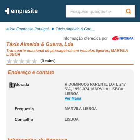
Pesquisar:
Início Empresite Portugal
Táxis Almeida & Gue...
Informação oferecida por
Táxis Almeida & Guerra, Lda
Transporte ocasional de passageiros em veículos ligeiros, MARVILA
LISBOA
(
0
votos)
Endereço e contato
Morada
R DOMINGOS PARENTE LOTE 247
5ºA, 1950-074
,
MARVILA LISBOA
,
LISBOA
Ver Mapa
Freguesia
MARVILA LISBOA
Concelho
LISBOA
Informações da Empresa