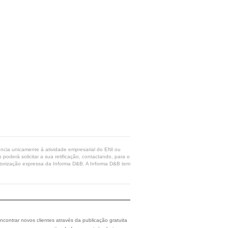
rência unicamente à atividade empresarial do ENI ou
poderá solicitar a sua retificação, contactando, para o
 autorização expressa da Informa D&B. A Informa D&B tem
ncontrar novos clientes através da publicação gratuita