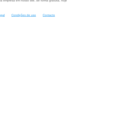
a empresa em nosso site, de forma gratuita, hoje
ugal
Condições de uso
Contacto