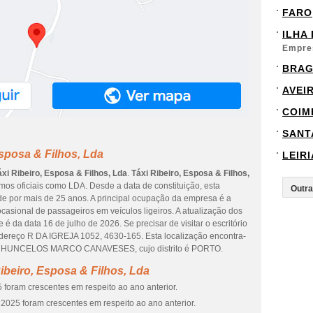
FARO
ILHA
Empre
BRA
AVEI
COIM
SANT
Esposa & Filhos, Lda
LEIRI
áxi Ribeiro, Esposa & Filhos, Lda
.
Táxi Ribeiro, Esposa & Filhos,
os oficiais como LDA. Desde a data de constituição, esta
de por mais de 25 anos. A principal ocupação da empresa é a
casional de passageiros em veículos ligeiros. A atualização dos
 da data 16 de julho de 2026. Se precisar de visitar o escritório
ndereço R DA IGREJA 1052, 4630-165. Esta localização encontra-
HUNCELOS MARCO CANAVESES, cujo distrito é PORTO.
ibeiro, Esposa & Filhos, Lda
 foram crescentes em respeito ao ano anterior.
2025 foram crescentes em respeito ao ano anterior.