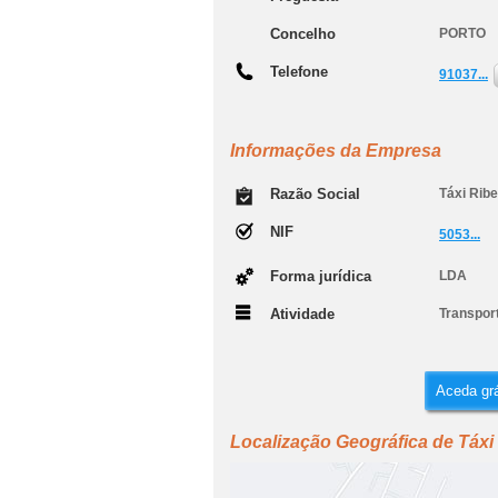
Concelho
PORTO
Telefone
91037...
Informações da Empresa
Razão Social
Táxi Ribe
NIF
5053...
Forma jurídica
LDA
Atividade
Transport
Aceda grá
Localização Geográfica de Táxi 