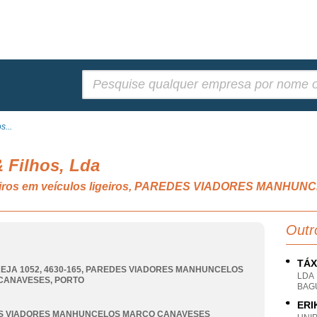
Pesquisar:
s...
& Filhos, Lda
ageiros em veículos ligeiros, PAREDES VIADORES MAN
Outr
TÁX
EJA 1052, 4630-165
,
PAREDES VIADORES MANHUNCELOS
LDA
CANAVESES
,
PORTO
BAG
ERI
S VIADORES MANHUNCELOS MARCO CANAVESES