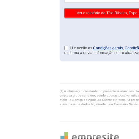
Li e aceito as
Condições gerais
,
Condiçõ
eInforma a enviar informação sobre atualiza
(1) A informação constante do presente relatório resul
empresa a que se refere, sendo apenas possível utilizá
efeito, o Serviço de Apoio ao Cliente eInforma. O pres
a sua base de dados legalizada pela Comissão Naciona