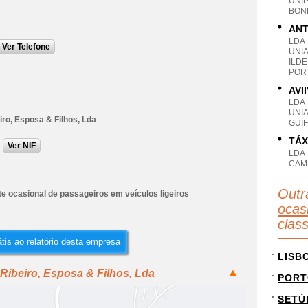
UNI
BON
ANT
LDA
Ver Telefone
UNI
ILDE
POR
AVI
LDA
UNI
iro, Esposa & Filhos, Lda
GUI
TÁX
Ver NIF
LDA
CAM
Outr
e ocasional de passageiros em veículos ligeiros
ocas
clas
tis ao relatório desta empresa
LISB
Ribeiro, Esposa & Filhos, Lda
PORT
SETÚ