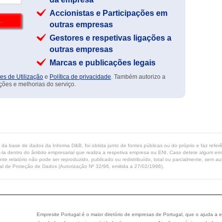
Accionistas e Participações em
outras empresas
Gestores e respetivas ligações a
outras empresas
Marcas e publicações legais
es de Utilização
e
Política de privacidade
. Também autorizo a
ções e melhorias do serviço.
ta da base de dados da Informa D&B, foi obtida junto de fontes públicas ou do próprio e faz refe
-la dentro do âmbito empresarial que realiza a respetiva empresa ou ENI. Caso detete algum erro 
ente relatório não pode ser reproduzido, publicado ou redistribuído, total ou parcialmente, sem
l de Proteção de Dados (Autorização Nº 32/96, emitida a 27/02/1996).
Empresite Portugal é o maior diretório de empresas de Portugal, que o ajuda a e