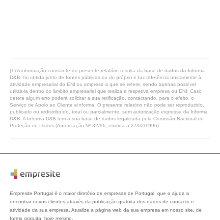
(1) A informação constante do presente relatório resulta da base de dados da Informa
D&B, foi obtida junto de fontes públicas ou do próprio e faz referência unicamente à
atividade empresarial do ENI ou empresa a que se refere, sendo apenas possível
utilizá-la dentro do âmbito empresarial que realiza a respetiva empresa ou ENI. Caso
detete algum erro poderá solicitar a sua retificação, contactando, para o efeito, o
Serviço de Apoio ao Cliente eInforma. O presente relatório não pode ser reproduzido,
publicado ou redistribuído, total ou parcialmente, sem autorização expressa da Informa
D&B. A Informa D&B tem a sua base de dados legalizada pela Comissão Nacional de
Proteção de Dados (Autorização Nº 32/96, emitida a 27/02/1996).
Empresite Portugal é o maior diretório de empresas de Portugal, que o ajuda a
encontrar novos clientes através da publicação gratuita dos dados de contacto e
atividade da sua empresa. Atualize a página web da sua empresa em nosso site, de
forma gratuita, hoje mesmo.