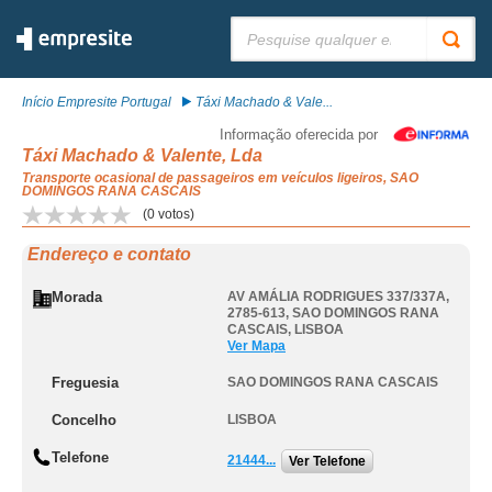
Pesquisar:
Início Empresite Portugal
Táxi Machado & Vale...
Informação oferecida por
Táxi Machado & Valente, Lda
Transporte ocasional de passageiros em veículos ligeiros, SAO
DOMINGOS RANA CASCAIS
(
0
votos)
Endereço e contato
Morada
AV AMÁLIA RODRIGUES 337/337A,
2785-613
,
SAO DOMINGOS RANA
CASCAIS
,
LISBOA
Ver Mapa
Freguesia
SAO DOMINGOS RANA CASCAIS
Concelho
LISBOA
Telefone
21444...
Ver Telefone