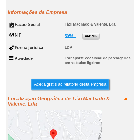
Informações da Empresa
Razão Social
Táxi Machado & Valente, Lda
NIF
5056...
Ver NIF
Forma jurídica
LDA
Atividade
Transporte ocasional de passageiros
em veículos ligeiros
Aceda grátis ao relatório desta empresa
Localização Geográfica de Táxi Machado &
Valente, Lda