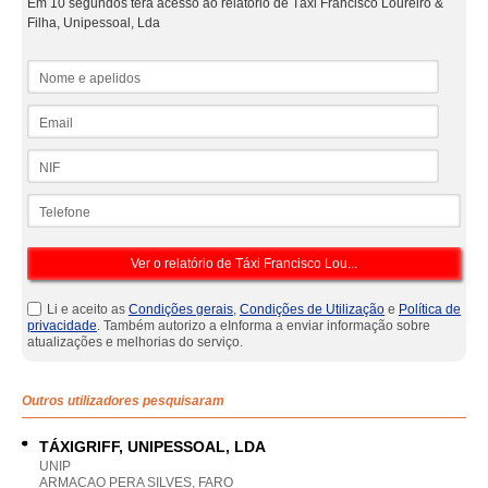
Em 10 segundos terá acesso ao relatório de Táxi Francisco Loureiro &
Filha, Unipessoal, Lda
Nome e apelidos
Email
NIF
Telefone
Li e aceito as
Condições gerais
,
Condições de Utilização
e
Política de
privacidade
. Também autorizo a eInforma a enviar informação sobre
atualizações e melhorias do serviço.
Outros utilizadores pesquisaram
TÁXIGRIFF, UNIPESSOAL, LDA
UNIP
ARMACAO PERA SILVES, FARO