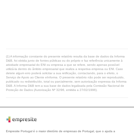
(1) A informação constante do presente relatório resulta da base de dados da Informa
D&B, foi obtida junto de fontes públicas ou do próprio e faz referência unicamente à
atividade empresarial do ENI ou empresa a que se refere, sendo apenas possível
utilizá-la dentro do âmbito empresarial que realiza a respetiva empresa ou ENI. Caso
detete algum erro poderá solicitar a sua retificação, contactando, para o efeito, o
Serviço de Apoio ao Cliente eInforma. O presente relatório não pode ser reproduzido,
publicado ou redistribuído, total ou parcialmente, sem autorização expressa da Informa
D&B. A Informa D&B tem a sua base de dados legalizada pela Comissão Nacional de
Proteção de Dados (Autorização Nº 32/96, emitida a 27/02/1996).
Empresite Portugal é o maior diretório de empresas de Portugal, que o ajuda a