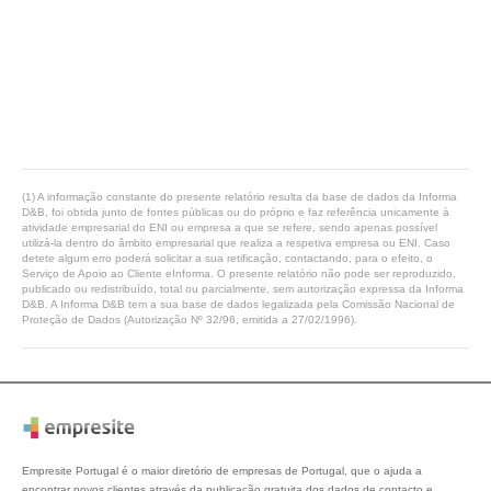
(1) A informação constante do presente relatório resulta da base de dados da Informa
D&B, foi obtida junto de fontes públicas ou do próprio e faz referência unicamente à
atividade empresarial do ENI ou empresa a que se refere, sendo apenas possível
utilizá-la dentro do âmbito empresarial que realiza a respetiva empresa ou ENI. Caso
detete algum erro poderá solicitar a sua retificação, contactando, para o efeito, o
Serviço de Apoio ao Cliente eInforma. O presente relatório não pode ser reproduzido,
publicado ou redistribuído, total ou parcialmente, sem autorização expressa da Informa
D&B. A Informa D&B tem a sua base de dados legalizada pela Comissão Nacional de
Proteção de Dados (Autorização Nº 32/96, emitida a 27/02/1996).
Empresite Portugal é o maior diretório de empresas de Portugal, que o ajuda a
encontrar novos clientes através da publicação gratuita dos dados de contacto e