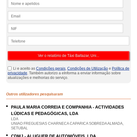
Nome e apelidos
Email
NIF
Telefone
Li e aceito as
Condições gerais
,
Condições de Utilização
e
Política de
privacidade
. Também autorizo a eInforma a enviar informação sobre
atualizações e melhorias do serviço.
Outros utilizadores pesquisaram
PAULA MARIA CORREIA E COMPANHIA - ACTIVIDADES
LÚDICAS E PEDAGÓGICAS, LDA
LDA
UNIAO FREGUESIAS CHARNECA CAPARICA SOBREDA ALMADA,
SETUBAL
CDMJ - ALUGUER DE AUTOMÓVEIS, LDA