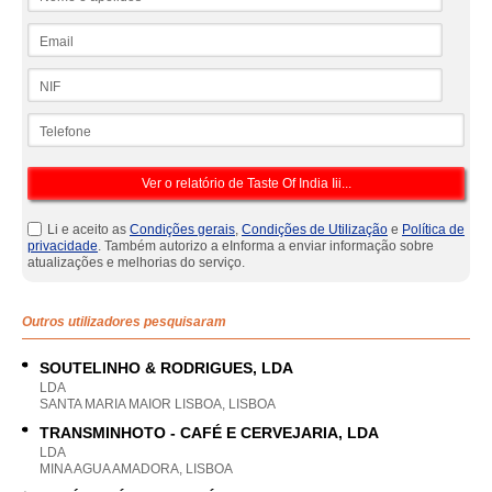
Email
NIF
Telefone
Li e aceito as
Condições gerais
,
Condições de Utilização
e
Política de
privacidade
. Também autorizo a eInforma a enviar informação sobre
atualizações e melhorias do serviço.
Outros utilizadores pesquisaram
SOUTELINHO & RODRIGUES, LDA
LDA
SANTA MARIA MAIOR LISBOA, LISBOA
TRANSMINHOTO - CAFÉ E CERVEJARIA, LDA
LDA
MINA AGUA AMADORA, LISBOA