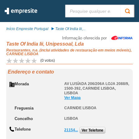
Pesquisar:
Início Empresite Portugal
Taste Of India Iii,...
Informação oferecida por
Taste Of India Iii, Unipessoal, Lda
Restaurantes, n.e. (inclui atividades de restauração em meios móveis),
CARNIDE LISBOA
(
0
votos)
Endereço e contato
Morada
AV LUSÍADA 206/206A LOJA 2088/9,
1500-392
,
CARNIDE LISBOA
,
LISBOA
Ver Mapa
Freguesia
CARNIDE LISBOA
Concelho
LISBOA
Telefone
21154...
Ver Telefone