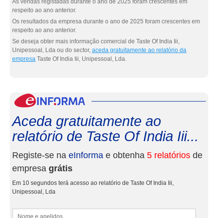
As vendas registadas durante o ano de 2025 foram crescentes em
respeito ao ano anterior.
Os resultados da empresa durante o ano de 2025 foram crescentes em
respeito ao ano anterior.
Se deseja obter mais informação comercial de Taste Of India Iii,
Unipessoal, Lda ou do sector,
aceda gratuitamente ao relatório da
empresa
Taste Of India Iii, Unipessoal, Lda.
eInf
Aceda gratuitamente ao
relatório de Taste Of India Iii...
Registe-se na
eInforma
e obtenha
5 relatórios
de
empresa
grátis
Em 10 segundos terá acesso ao relatório de Taste Of India Iii,
Unipessoal, Lda
Nome e apelidos