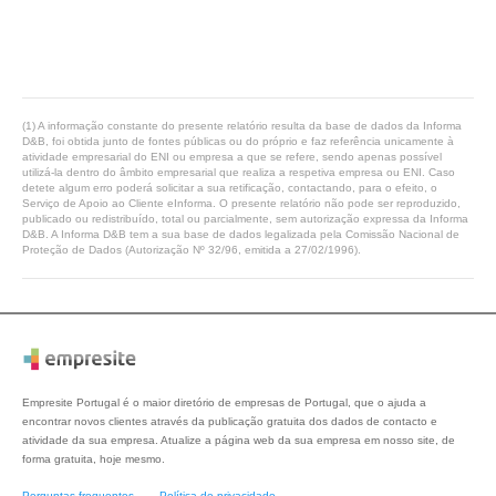
(1) A informação constante do presente relatório resulta da base de dados da Informa
D&B, foi obtida junto de fontes públicas ou do próprio e faz referência unicamente à
atividade empresarial do ENI ou empresa a que se refere, sendo apenas possível
utilizá-la dentro do âmbito empresarial que realiza a respetiva empresa ou ENI. Caso
detete algum erro poderá solicitar a sua retificação, contactando, para o efeito, o
Serviço de Apoio ao Cliente eInforma. O presente relatório não pode ser reproduzido,
publicado ou redistribuído, total ou parcialmente, sem autorização expressa da Informa
D&B. A Informa D&B tem a sua base de dados legalizada pela Comissão Nacional de
Proteção de Dados (Autorização Nº 32/96, emitida a 27/02/1996).
Empresite Portugal é o maior diretório de empresas de Portugal, que o ajuda a
encontrar novos clientes através da publicação gratuita dos dados de contacto e
atividade da sua empresa. Atualize a página web da sua empresa em nosso site, de
forma gratuita, hoje mesmo.
Perguntas frequentes
Política de privacidade