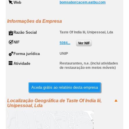
Web
bomsaborcacem.eatbu.com
Informações da Empresa
Razão Social
Taste Of India Iii, Unipessoal, Lda
NIF
5084...
Ver NIF
Forma jurídica
UNIP
Atividade
Restaurantes, n.e. (inclui atividades
de restauração em meios móveis)
Aceda grátis ao relatório desta empresa
Localização Geográfica de Taste Of India Iii,
Unipessoal, Lda