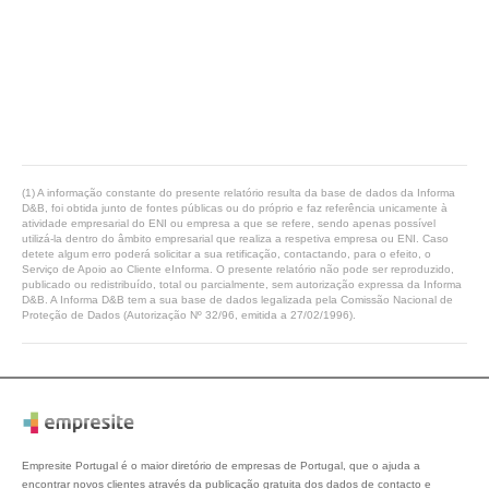
(1) A informação constante do presente relatório resulta da base de dados da Informa
D&B, foi obtida junto de fontes públicas ou do próprio e faz referência unicamente à
atividade empresarial do ENI ou empresa a que se refere, sendo apenas possível
utilizá-la dentro do âmbito empresarial que realiza a respetiva empresa ou ENI. Caso
detete algum erro poderá solicitar a sua retificação, contactando, para o efeito, o
Serviço de Apoio ao Cliente eInforma. O presente relatório não pode ser reproduzido,
publicado ou redistribuído, total ou parcialmente, sem autorização expressa da Informa
D&B. A Informa D&B tem a sua base de dados legalizada pela Comissão Nacional de
Proteção de Dados (Autorização Nº 32/96, emitida a 27/02/1996).
Empresite Portugal é o maior diretório de empresas de Portugal, que o ajuda a
encontrar novos clientes através da publicação gratuita dos dados de contacto e