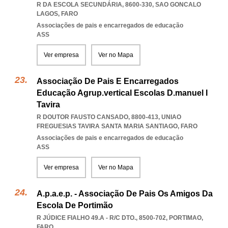
R DA ESCOLA SECUNDÁRIA, 8600-330
,
SAO GONCALO
LAGOS
,
FARO
Associações de pais e encarregados de educação
ASS
Ver empresa
Ver no Mapa
Associação De Pais E Encarregados
Educação Agrup.vertical Escolas D.manuel I
Tavira
R DOUTOR FAUSTO CANSADO, 8800-413
,
UNIAO
FREGUESIAS TAVIRA SANTA MARIA SANTIAGO
,
FARO
Associações de pais e encarregados de educação
ASS
Ver empresa
Ver no Mapa
A.p.a.e.p. - Associação De Pais Os Amigos Da
Escola De Portimão
R JÚDICE FIALHO 49.A - R/C DTO., 8500-702
,
PORTIMAO
,
FARO