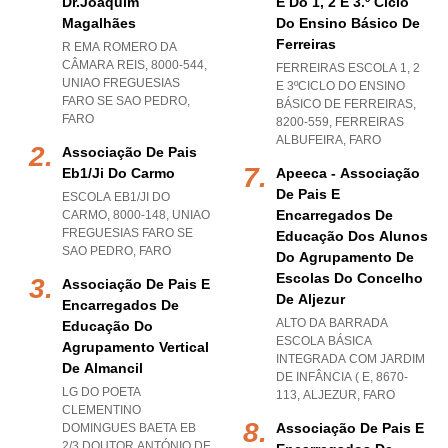
Dr.joaquim
E Do 1, 2 E 3.º Ciclo
Magalhães
Do Ensino Básico De
Ferreiras
R EMA ROMERO DA
CÂMARA REIS, 8000-544
,
FERREIRAS ESCOLA 1, 2
UNIAO FREGUESIAS
E 3ºCICLO DO ENSINO
FARO SE SAO PEDRO
,
BÁSICO DE FERREIRAS,
FARO
8200-559
,
FERREIRAS
ALBUFEIRA
,
FARO
Associação De Pais
Eb1/ji Do Carmo
Apeeca - Associação
De Pais E
ESCOLA EB1/JI DO
Encarregados De
CARMO, 8000-148
,
UNIAO
FREGUESIAS FARO SE
Educação Dos Alunos
SAO PEDRO
,
FARO
Do Agrupamento De
Escolas Do Concelho
Associação De Pais E
De Aljezur
Encarregados De
ALTO DA BARRADA
Educação Do
ESCOLA BÁSICA
Agrupamento Vertical
INTEGRADA COM JARDIM
De Almancil
DE INFÂNCIA ( E, 8670-
LG DO POETA
113
,
ALJEZUR
,
FARO
CLEMENTINO
Associação De Pais E
DOMINGUES BAETA EB
2/3 DOUTOR ANTÓNIO DE