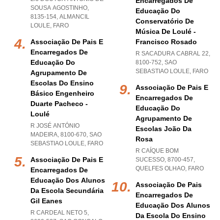
Encarregados De
SOUSA AGOSTINHO,
Educação Do
8135-154
,
ALMANCIL
Conservatório De
LOULE
,
FARO
Música De Loulé -
Associação De Pais E
Francisco Rosado
Encarregados De
R SACADURA CABRAL 22,
Educação Do
8100-752
,
SAO
SEBASTIAO LOULE
,
FARO
Agrupamento De
Escolas Do Ensino
Associação De Pais E
Básico Engenheiro
Encarregados De
Duarte Pacheco -
Educação Do
Loulé
Agrupamento De
R JOSÉ ANTÓNIO
Escolas João Da
MADEIRA, 8100-670
,
SAO
Rosa
SEBASTIAO LOULE
,
FARO
R CAÍQUE BOM
Associação De Pais E
SUCESSO, 8700-457
,
QUELFES OLHAO
,
FARO
Encarregados De
Educação Dos Alunos
Associação De Pais
Da Escola Secundária
Encarregados De
Gil Eanes
Educação Dos Alunos
R CARDEAL NETO 5,
Da Escola Do Ensino