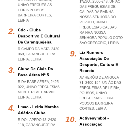
1ºESQ., 2500-248, UNIÃO
UNIAO FREGUESIAS
DAS FREGUESIAS DE
LEIRIA POUSOS
CALDAS DA RAINHA -
BARREIRA CORTES
,
NOSSA SENHORA DO
LEIRIA
POPULO
,
UNIAO
FREGUESIAS CALDAS
Cdc - Clube
RAINHA NOSSA
Desportivo E Cultural
SENHORA POPULO COTO
Da Caranguejeira
SAO GREGORIO
,
LEIRIA
R CAMPO DA MATA, 2420-
Liz Runners -
069
,
CARANGUEJEIRA
Associação De
LEIRIA
,
LEIRIA
Desporto, Cultura E
Clube De Civis Da
Recreio
Base Aérea Nº 5
AV HERÓIS DE ANGOLA
R DA BASE AÉREA, 2425-
71, 2400-154, UNIÃO DAS
022
,
UNIAO FREGUESIAS
FREGUESIAS DE LEIRIA,
MONTE REAL CARVIDE
POUSOS
,
UNIAO
LEIRIA
,
LEIRIA
FREGUESIAS LEIRIA
POUSOS BARREIRA
Lmac - Leiria Marcha
CORTES
,
LEIRIA
Atlética Clube
Activesymbol -
R DO LAPEDO 43, 2420-
Associação
118
,
CARANGUEJEIRA