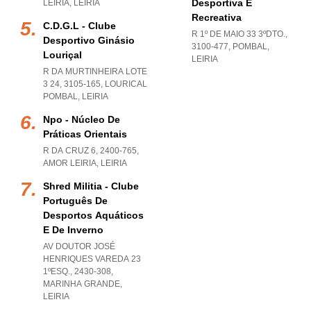
Desportiva E
LEIRIA
,
LEIRIA
Recreativa
C.d.g.l - Clube
R 1º DE MAIO 33 3ºDTO.,
Desportivo Ginásio
3100-477
,
POMBAL
,
Louriçal
LEIRIA
R DA MURTINHEIRA LOTE
3 24, 3105-165
,
LOURICAL
POMBAL
,
LEIRIA
Npo - Núcleo De
Práticas Orientais
R DA CRUZ 6, 2400-765
,
AMOR LEIRIA
,
LEIRIA
Shred Militia - Clube
Português De
Desportos Aquáticos
E De Inverno
AV DOUTOR JOSÉ
HENRIQUES VAREDA 23
1ºESQ., 2430-308
,
MARINHA GRANDE
,
LEIRIA