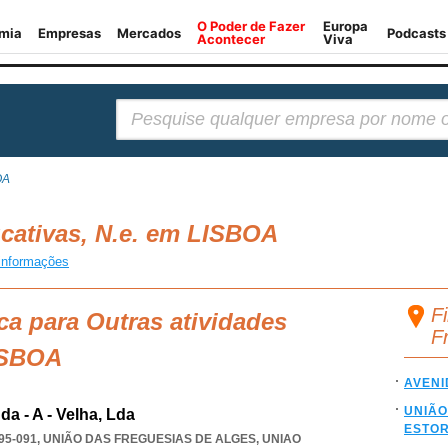
Pesquisar:
OA
cativas, N.e. em LISBOA
informações
F
ca para Outras atividades
F
LISBOA
AVENI
UNIÃO
a - A - Velha, Lda
ESTOR
95-091, UNIÃO DAS FREGUESIAS DE ALGES
,
UNIAO