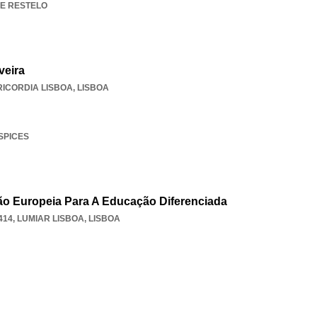
IVE RESTELO
veira
RICORDIA LISBOA
,
LISBOA
 SPICES
ão Europeia Para A Educação Diferenciada
414
,
LUMIAR LISBOA
,
LISBOA