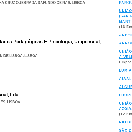
LHA CRUZ QUEBRADA DAFUNDO OEIRAS
,
LISBOA
PARQ
UNIÃO
(SANT
MARTI
(16 E
AREE
idades Pedagógicas E Psicologia, Unipessoal,
ARROI
UNIÃO
NIDE LISBOA
,
LISBOA
A-VEL
Empre
LUMI
ALVA
ALGUE
oal, Lda
LOUR
RES
,
LISBOA
UNIÃO
AZOIA
(12 E
RIO D
SÃO D