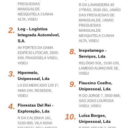
FREGUESIAS
R DA LAVANDEIRA 40
MANGUALDE
1ºTRÁS, 3530-261, UNIÃO
MESQUITELA CUNHA
DAS FREGUESIAS DE
ALTA
,
VISEU
MANGUALDE
,
UNIAO
FREGUESIAS
Log - Logística
MANGUALDE
Integrada Automóvel,
MESQUITELA CUNHA
S.a.
ALTA
,
VISEU
AV FORTES DA GAMA
Inspelamego -
EDIFÍCIO LITOCAR, 3505-
Serviços, Lda
639
,
FRAGOSELA VISEU
,
VISEU
RELÓGIO SOL, 5100-105
,
LAMEGO ALMACAVE SE
,
Hipermelo,
VISEU
Unipessoal, Lda
Flausino Coelho,
LG DO MERCADO 129 1º,
Unipessoal, Lda
4660-244
,
RESENDE
,
VISEU
R DO JORGE 7, 3500-886
,
SAO JOAO LOUROSA
Florestas Del Rei -
VISEU
,
VISEU
Exploração, Lda
Luísa Borges,
R DA CALZINHA 181,
Unipessoal, Lda
5100-895
,
VILA NOVA