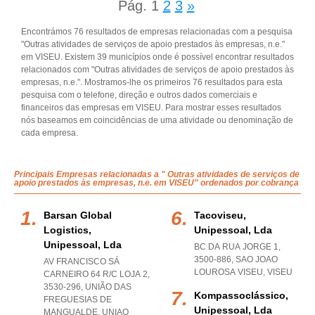
Pág.
1
2
3
»
Encontrámos 76 resultados de empresas relacionadas com a pesquisa
"Outras atividades de serviços de apoio prestados às empresas, n.e."
em VISEU. Existem 39 municípios onde é possível encontrar resultados
relacionados com "Outras atividades de serviços de apoio prestados às
empresas, n.e.". Mostramos-lhe os primeiros 76 resultados para esta
pesquisa com o telefone, direção e outros dados comerciais e
financeiros das empresas em VISEU. Para mostrar esses resultados
nós baseamos em coincidências de uma atividade ou denominação de
cada empresa.
Principais Empresas relacionadas a " Outras atividades de serviços de
apoio prestados às empresas, n.e. em VISEU" ordenados por cobrança
Barsan Global
Tacoviseu,
Logistics,
Unipessoal, Lda
Unipessoal, Lda
BC DA RUA JORGE 1,
3500-886
,
SAO JOAO
AV FRANCISCO SÁ
LOUROSA VISEU
,
VISEU
CARNEIRO 64 R/C LOJA 2,
3530-296, UNIÃO DAS
Kompassoclássico,
FREGUESIAS DE
Unipessoal, Lda
MANGUALDE
,
UNIAO