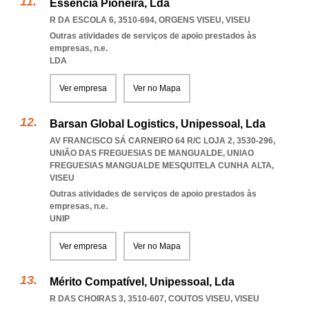
Essência Pioneira, Lda
R DA ESCOLA 6, 3510-694
,
ORGENS VISEU
,
VISEU
Outras atividades de serviços de apoio prestados às
empresas, n.e.
LDA
Ver empresa
Ver no Mapa
Barsan Global Logistics, Unipessoal, Lda
AV FRANCISCO SÁ CARNEIRO 64 R/C LOJA 2, 3530-296,
UNIÃO DAS FREGUESIAS DE MANGUALDE
,
UNIAO
FREGUESIAS MANGUALDE MESQUITELA CUNHA ALTA
,
VISEU
Outras atividades de serviços de apoio prestados às
empresas, n.e.
UNIP
Ver empresa
Ver no Mapa
Mérito Compatível, Unipessoal, Lda
R DAS CHOIRAS 3, 3510-607
,
COUTOS VISEU
,
VISEU