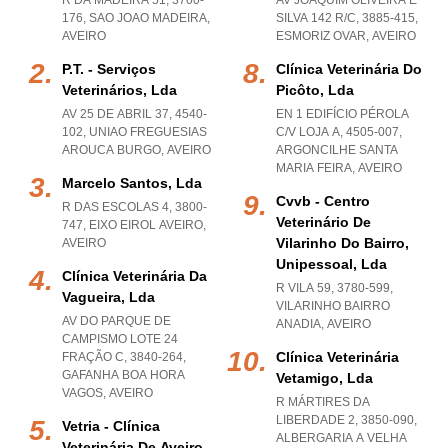
R DA MADEIRA 51, 3700-
AV JOAQUIM OLIVEIRA E
176
,
SAO JOAO MADEIRA
,
SILVA 142 R/C, 3885-415
,
AVEIRO
ESMORIZ OVAR
,
AVEIRO
P.t. - Serviços
Clínica Veterinária Do
Veterinários, Lda
Picôto, Lda
AV 25 DE ABRIL 37, 4540-
EN 1 EDIFÍCIO PÉROLA
102
,
UNIAO FREGUESIAS
C/V LOJA A, 4505-007
,
AROUCA BURGO
,
AVEIRO
ARGONCILHE SANTA
MARIA FEIRA
,
AVEIRO
Marcelo Santos, Lda
Cvvb - Centro
R DAS ESCOLAS 4, 3800-
Veterinário De
747
,
EIXO EIROL AVEIRO
,
Vilarinho Do Bairro,
AVEIRO
Unipessoal, Lda
Clínica Veterinária Da
R VILA 59, 3780-599
,
Vagueira, Lda
VILARINHO BAIRRO
AV DO PARQUE DE
ANADIA
,
AVEIRO
CAMPISMO LOTE 24
Clínica Veterinária
FRAÇÃO C, 3840-264
,
GAFANHA BOA HORA
Vetamigo, Lda
VAGOS
,
AVEIRO
R MÁRTIRES DA
LIBERDADE 2, 3850-090
,
Vetria - Clínica
ALBERGARIA A VELHA
Veterinária De Aveiro,