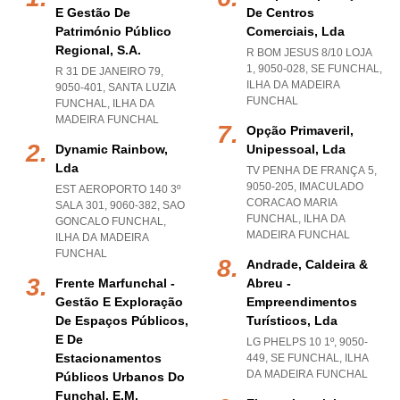
E Gestão De
De Centros
Património Público
Comerciais, Lda
Regional, S.a.
R BOM JESUS 8/10 LOJA
1, 9050-028
,
SE FUNCHAL
,
R 31 DE JANEIRO 79,
ILHA DA MADEIRA
9050-401
,
SANTA LUZIA
FUNCHAL
FUNCHAL
,
ILHA DA
MADEIRA FUNCHAL
Opção Primaveril,
Dynamic Rainbow,
Unipessoal, Lda
Lda
TV PENHA DE FRANÇA 5,
9050-205
,
IMACULADO
EST AEROPORTO 140 3º
CORACAO MARIA
SALA 301, 9060-382
,
SAO
FUNCHAL
,
ILHA DA
GONCALO FUNCHAL
,
MADEIRA FUNCHAL
ILHA DA MADEIRA
FUNCHAL
Andrade, Caldeira &
Frente Marfunchal -
Abreu -
Gestão E Exploração
Empreendimentos
De Espaços Públicos,
Turísticos, Lda
E De
LG PHELPS 10 1º, 9050-
Estacionamentos
449
,
SE FUNCHAL
,
ILHA
DA MADEIRA FUNCHAL
Públicos Urbanos Do
Funchal, E.m.