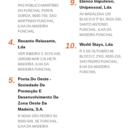
Elenco Impulsivo,
PAS PÚBLICO MARÍTIMO
Unipessoal, Lda
DO FUNCHAL PONTA
AV MADALENA 100
GORDA, 9000-758
,
SAO
BLOCO D 5º BJ, 9020-330
,
MARTINHO FUNCHAL
,
SANTO ANTONIO
ILHA DA MADEIRA
FUNCHAL
,
ILHA DA
FUNCHAL
MADEIRA FUNCHAL
Recanto Relaxante,
World Stays, Lda
Lda
R 5 DE OUTUBRO 86
VER RIBEIRO 3, 9370-439
,
BLOCO C 2ºAS, 9000-216
,
JARDIM MAR CALHETA
SAO PEDRO FUNCHAL
,
MADEIRA
,
ILHA DA
ILHA DA MADEIRA
MADEIRA FUNCHAL
FUNCHAL
Ponta Do Oeste -
Sociedade De
Promoção E
Desenvolvimento Da
Zona Oeste Da
Madeira, S.a.
R NOVA SÃO PEDRO 50,
9000-048
,
SE FUNCHAL
,
ILHA DA MADEIRA