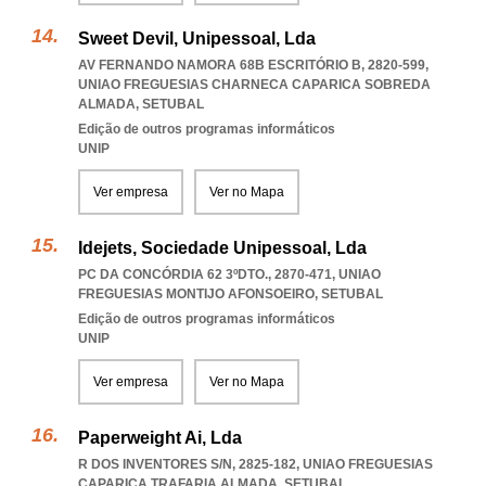
Sweet Devil, Unipessoal, Lda
AV FERNANDO NAMORA 68B ESCRITÓRIO B, 2820-599
,
UNIAO FREGUESIAS CHARNECA CAPARICA SOBREDA
ALMADA
,
SETUBAL
Edição de outros programas informáticos
UNIP
Ver empresa
Ver no Mapa
Idejets, Sociedade Unipessoal, Lda
PC DA CONCÓRDIA 62 3ºDTO., 2870-471
,
UNIAO
FREGUESIAS MONTIJO AFONSOEIRO
,
SETUBAL
Edição de outros programas informáticos
UNIP
Ver empresa
Ver no Mapa
Paperweight Ai, Lda
R DOS INVENTORES S/N, 2825-182
,
UNIAO FREGUESIAS
CAPARICA TRAFARIA ALMADA
,
SETUBAL