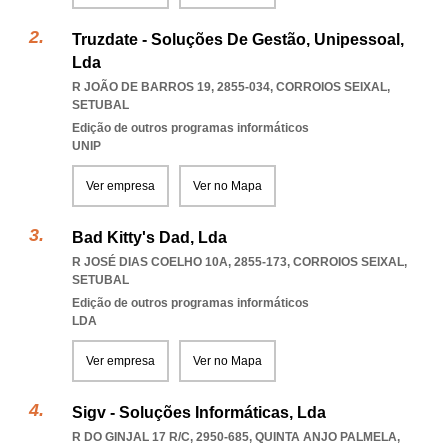
Truzdate - Soluções De Gestão, Unipessoal,
Lda
R JOÃO DE BARROS 19, 2855-034
,
CORROIOS SEIXAL
,
SETUBAL
Edição de outros programas informáticos
UNIP
Ver empresa
Ver no Mapa
Bad Kitty's Dad, Lda
R JOSÉ DIAS COELHO 10A, 2855-173
,
CORROIOS SEIXAL
,
SETUBAL
Edição de outros programas informáticos
LDA
Ver empresa
Ver no Mapa
Sigv - Soluções Informáticas, Lda
R DO GINJAL 17 R/C, 2950-685
,
QUINTA ANJO PALMELA
,