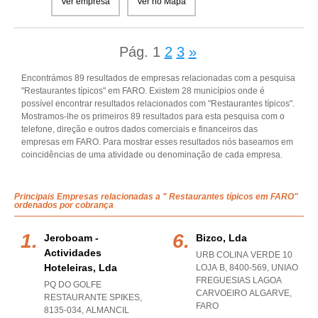
Ver empresa
Ver no Mapa
Pág.
1
2
3
»
Encontrámos 89 resultados de empresas relacionadas com a pesquisa
"Restaurantes típicos" em FARO. Existem 28 municípios onde é
possível encontrar resultados relacionados com "Restaurantes típicos".
Mostramos-lhe os primeiros 89 resultados para esta pesquisa com o
telefone, direção e outros dados comerciais e financeiros das
empresas em FARO. Para mostrar esses resultados nós baseamos em
coincidências de uma atividade ou denominação de cada empresa.
Principais Empresas relacionadas a " Restaurantes típicos em FARO"
ordenados por cobrança
Jeroboam -
Bizco, Lda
Actividades
URB COLINA VERDE 10
Hoteleiras, Lda
LOJA B, 8400-569
,
UNIAO
FREGUESIAS LAGOA
PQ DO GOLFE
CARVOEIRO ALGARVE
,
RESTAURANTE SPIKES,
FARO
8135-034
,
ALMANCIL