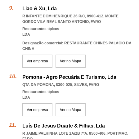
Liao & Xu, Lda
R INFANTE DOM HENRIQUE 26 R/C, 8900-412
,
MONTE
GORDO VILA REAL SANTO ANTONIO
,
FARO
Restaurantes típicos
LDA
Designação comercial: RESTAURANTE CHINÊS PALÁCIO DA
CHINA
Ver empresa
Ver no Mapa
Pomona - Agro Pecuária E Turismo, Lda
QTA DA POMONA, 8300-025
,
SILVES
,
FARO
Restaurantes típicos
LDA
Ver empresa
Ver no Mapa
Luís De Jesus Duarte & Filhas, Lda
R JAIME PALHINHA LOTE 2A/2B 7ºA, 8500-406
,
PORTIMAO
,