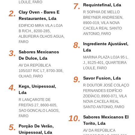
LOULE
,
FARO
Requintefinal, Lda
Clay Oven - Bares E
R SOPHIA DE MELLO
BREYNER ANDRESEN,
Restaurantes, Lda
8900-019
,
VILA NOVA
EDIFICIO MIRA VILA LOJA
CACELA REAL SANTO
B R/CH., 8200-285
,
ANTONIO
,
FARO
ALBUFEIRA OLHOS AGUA
,
FARO
Ingrediente Ajustável,
Lda
Sabores Mexicanos
MARINA PLAZA LOJA 95 L.
De Dulce, Lda
J., 8125-401
,
QUARTEIRA
AV DA REPÚBLICA
LOULE
,
FARO
105/107 R/C L7, 8700-308
,
OLHAO
,
FARO
Savor Fusion, Lda
R DOUTOR JOSÉ COLAÇO
Kegs, Unipessoal,
FERNANDES EDIFÍCIO
Lda
ZODÍACO, 8900-071
,
VILA
R LANÇAROTE DE
NOVA CACELA REAL
FREITAS 27, 8600-605
,
SANTO ANTONIO
,
FARO
SAO GONCALO LAGOS
,
FARO
Sabores Mexicanos El
Torito, Lda
Porção De Verão,
AV DA REPÚBLICA
Unipessoal, Lda