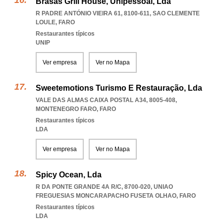
Brasas Grill House, Unipessoal, Lda
R PADRE ANTÓNIO VIEIRA 61, 8100-611
,
SAO CLEMENTE
LOULE
,
FARO
Restaurantes típicos
UNIP
Ver empresa
Ver no Mapa
Sweetemotions Turismo E Restauração, Lda
VALE DAS ALMAS CAIXA POSTAL A34, 8005-408
,
MONTENEGRO FARO
,
FARO
Restaurantes típicos
LDA
Ver empresa
Ver no Mapa
Spicy Ocean, Lda
R DA PONTE GRANDE 4A R/C, 8700-020
,
UNIAO
FREGUESIAS MONCARAPACHO FUSETA OLHAO
,
FARO
Restaurantes típicos
LDA