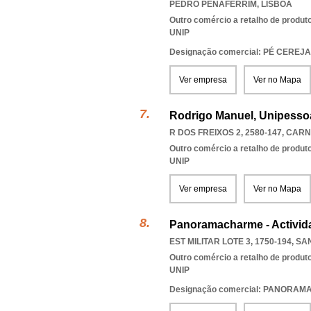
PEDRO PENAFERRIM
,
LISBOA
Outro comércio a retalho de produt
UNIP
Designação comercial: PÉ CEREJA
Ver empresa
Ver no Mapa
Rodrigo Manuel, Unipessoa
R DOS FREIXOS 2, 2580-147
,
CARN
Outro comércio a retalho de produt
UNIP
Ver empresa
Ver no Mapa
Panoramacharme - Activida
EST MILITAR LOTE 3, 1750-194
,
SA
Outro comércio a retalho de produt
UNIP
Designação comercial: PANORA