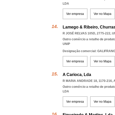
LDA
Ver empresa
Ver no Mapa
Lamego & Ribeiro, Churras
R JOSÉ RELVAS 105D, 2775-222
,
U
Outro comércio a retalho de produt
UNIP
Designação comercial: GALIFRAN
Ver empresa
Ver no Mapa
A Carioca, Lda
R MARIA ANDRADE 18, 1170-216
,
Outro comércio a retalho de produt
LDA
Ver empresa
Ver no Mapa
Figueiredo & Martins, Lda