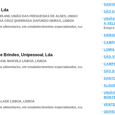
SANTA
, Lda
SÃO D
1495-698, UNIÃO DAS FREGUESIAS DE ALGES
,
UNIAO
UNIÃO
LHA CRUZ QUEBRADA DAFUNDO OEIRAS
,
LISBOA
A-VEL
os alimentares, em estabelecimentos especializados, n.e.
Empre
ARROI
CAMPO
LUMI
e Brindes, Unipessoal, Lda
SÃO V
-438
,
MARVILA LISBOA
,
LISBOA
CAMP
os alimentares, em estabelecimentos especializados, n.e.
SÃO D
SANTO
ALGUE
UNIÃO
MONT
ALADE LISBOA
,
LISBOA
VENTE
os alimentares, em estabelecimentos especializados, n.e.
ODIVE