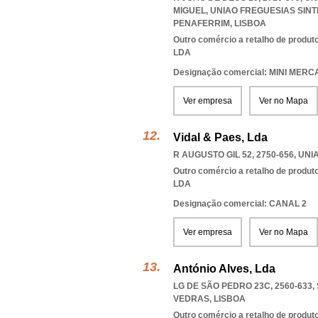
MIGUEL
,
UNIAO FREGUESIAS SIN
PENAFERRIM
,
LISBOA
Outro comércio a retalho de produt
LDA
Designação comercial: MINI M
Ver empresa
Ver no Mapa
Vidal & Paes, Lda
R AUGUSTO GIL 52, 2750-656
,
UNI
Outro comércio a retalho de produt
LDA
Designação comercial: CANAL 2
Ver empresa
Ver no Mapa
António Alves, Lda
LG DE SÃO PEDRO 23C, 2560-633
VEDRAS
,
LISBOA
Outro comércio a retalho de produt