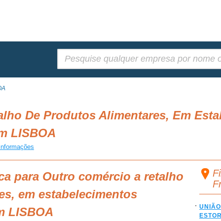
Pesquisar:
OA
alho De Produtos Alimentares, Em Est
 em LISBOA
informações
F
ca para Outro comércio a retalho
F
es, em estabelecimentos
UNIÃO
em LISBOA
ESTOR