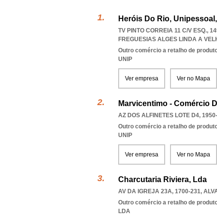
Heróis Do Rio, Unipessoal
TV PINTO CORREIA 11 C/V ESQ., 
FREGUESIAS ALGES LINDA A VE
Outro comércio a retalho de produt
UNIP
Ver empresa
Ver no Mapa
Marvicentimo - Comércio D
AZ DOS ALFINETES LOTE D4, 1950
Outro comércio a retalho de produt
UNIP
Ver empresa
Ver no Mapa
Charcutaria Riviera, Lda
AV DA IGREJA 23A, 1700-231
,
ALV
Outro comércio a retalho de produt
LDA