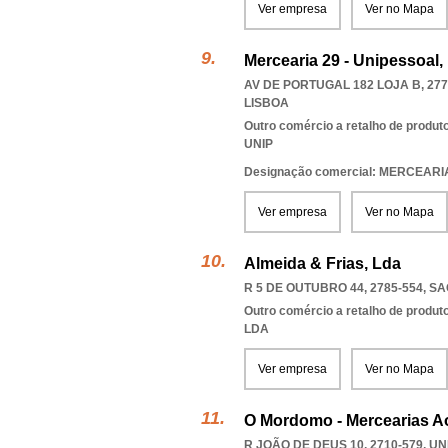
Ver empresa
Ver no Mapa
Mercearia 29 - Unipessoal,
AV DE PORTUGAL 182 LOJA B, 277
LISBOA
Outro comércio a retalho de produt
UNIP
Designação comercial: MERCEARI
Ver empresa
Ver no Mapa
Almeida & Frias, Lda
R 5 DE OUTUBRO 44, 2785-554
,
SA
Outro comércio a retalho de produt
LDA
Ver empresa
Ver no Mapa
O Mordomo - Mercearias Ao
R JOÃO DE DEUS 10, 2710-579, 