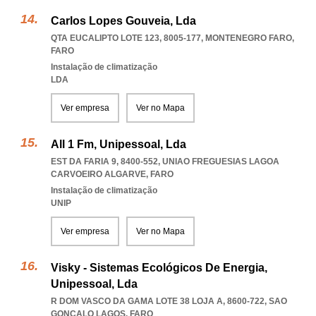
Carlos Lopes Gouveia, Lda
QTA EUCALIPTO LOTE 123, 8005-177
,
MONTENEGRO FARO
,
FARO
Instalação de climatização
LDA
Ver empresa
Ver no Mapa
All 1 Fm, Unipessoal, Lda
EST DA FARIA 9, 8400-552
,
UNIAO FREGUESIAS LAGOA
CARVOEIRO ALGARVE
,
FARO
Instalação de climatização
UNIP
Ver empresa
Ver no Mapa
Visky - Sistemas Ecológicos De Energia,
Unipessoal, Lda
R DOM VASCO DA GAMA LOTE 38 LOJA A, 8600-722
,
SAO
GONCALO LAGOS
,
FARO