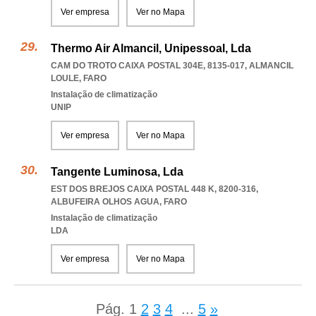
Ver empresa
Ver no Mapa
Thermo Air Almancil, Unipessoal, Lda
CAM DO TROTO CAIXA POSTAL 304E, 8135-017
,
ALMANCIL
LOULE
,
FARO
Instalação de climatização
UNIP
Ver empresa
Ver no Mapa
Tangente Luminosa, Lda
EST DOS BREJOS CAIXA POSTAL 448 K, 8200-316
,
ALBUFEIRA OLHOS AGUA
,
FARO
Instalação de climatização
LDA
Ver empresa
Ver no Mapa
Pág.
1
2
3
4
...
5
»