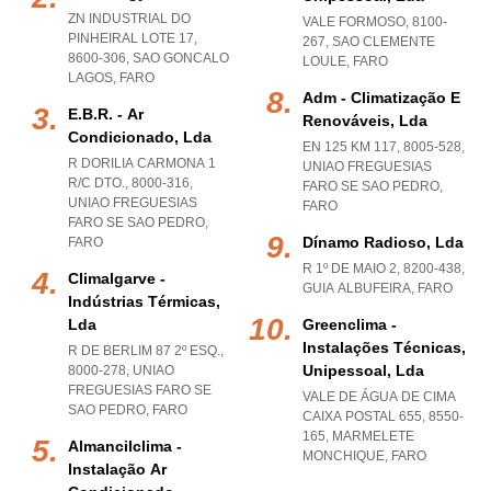
ZN INDUSTRIAL DO
VALE FORMOSO, 8100-
PINHEIRAL LOTE 17,
267
,
SAO CLEMENTE
8600-306
,
SAO GONCALO
LOULE
,
FARO
LAGOS
,
FARO
Adm - Climatização E
E.b.r. - Ar
Renováveis, Lda
Condicionado, Lda
EN 125 KM 117, 8005-528
,
R DORILIA CARMONA 1
UNIAO FREGUESIAS
R/C DTO., 8000-316
,
FARO SE SAO PEDRO
,
UNIAO FREGUESIAS
FARO
FARO SE SAO PEDRO
,
Dínamo Radioso, Lda
FARO
R 1º DE MAIO 2, 8200-438
,
Climalgarve -
GUIA ALBUFEIRA
,
FARO
Indústrias Térmicas,
Lda
Greenclima -
Instalações Técnicas,
R DE BERLIM 87 2º ESQ.,
Unipessoal, Lda
8000-278
,
UNIAO
FREGUESIAS FARO SE
VALE DE ÁGUA DE CIMA
SAO PEDRO
,
FARO
CAIXA POSTAL 655, 8550-
165
,
MARMELETE
Almancilclima -
MONCHIQUE
,
FARO
Instalação Ar