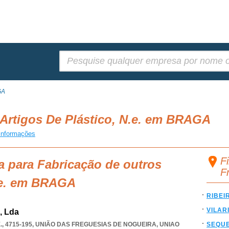
Pesquisar:
GA
Artigos De Plástico, N.e. em BRAGA
informações
F
a para Fabricação de outros
F
n.e. em BRAGA
RIBEI
VILAR
, Lda
., 4715-195, UNIÃO DAS FREGUESIAS DE NOGUEIRA
,
UNIAO
SEQU