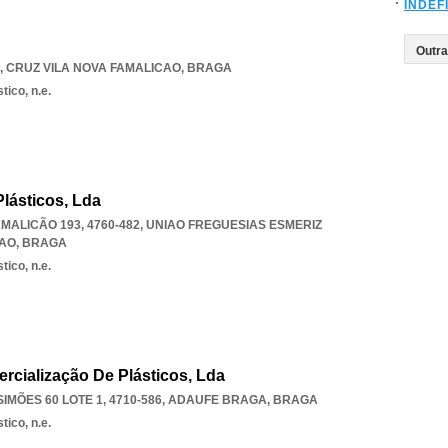
INDEF
,
CRUZ VILA NOVA FAMALICAO
,
BRAGA
tico, n.e.
lásticos, Lda
MALICÃO 193, 4760-482
,
UNIAO FREGUESIAS ESMERIZ
CAO
,
BRAGA
tico, n.e.
rcialização De Plásticos, Lda
MÕES 60 LOTE 1, 4710-586
,
ADAUFE BRAGA
,
BRAGA
tico, n.e.