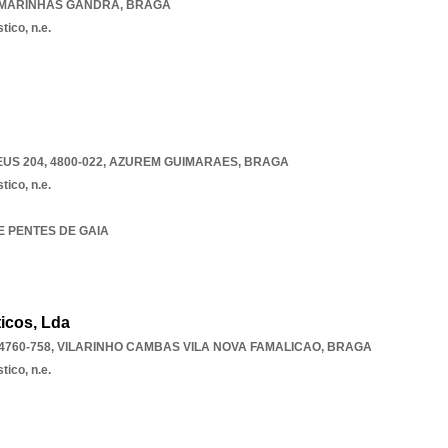
 MARINHAS GANDRA
,
BRAGA
tico, n.e.
S 204, 4800-022
,
AZUREM GUIMARAES
,
BRAGA
tico, n.e.
DE PENTES DE GAIA
ticos, Lda
4760-758
,
VILARINHO CAMBAS VILA NOVA FAMALICAO
,
BRAGA
tico, n.e.