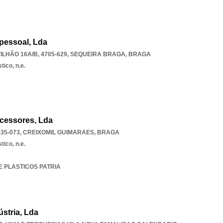
ipessoal, Lda
LHÃO 16A/B, 4705-629
,
SEQUEIRA BRAGA
,
BRAGA
tico, n.e.
cessores, Lda
35-073
,
CREIXOMIL GUIMARAES
,
BRAGA
tico, n.e.
DE PLASTICOS PATRIA
ústria, Lda