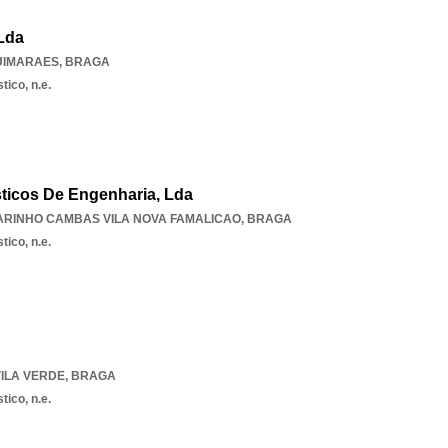
 Lda
UIMARAES
,
BRAGA
tico, n.e.
sticos De Engenharia, Lda
ARINHO CAMBAS VILA NOVA FAMALICAO
,
BRAGA
tico, n.e.
VILA VERDE
,
BRAGA
tico, n.e.