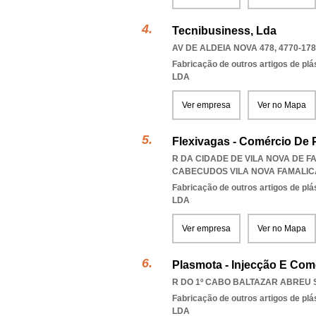
Tecnibusiness, Lda
AV DE ALDEIA NOVA 478, 4770-178
Fabricação de outros artigos de plás
LDA
Ver empresa
Ver no Mapa
Flexivagas - Comércio De P
R DA CIDADE DE VILA NOVA DE FA
CABECUDOS VILA NOVA FAMALI
Fabricação de outros artigos de plás
LDA
Ver empresa
Ver no Mapa
Plasmota - Injecção E Come
R DO 1º CABO BALTAZAR ABREU SI
Fabricação de outros artigos de plás
LDA