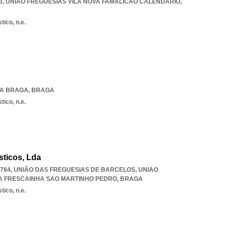
3
,
UNIAO FREGUESIAS VILA NOVA FAMALICAO CALENDARIO
,
tico, n.e.
DA BRAGA
,
BRAGA
tico, n.e.
ásticos, Lda
-784, UNIÃO DAS FREGUESIAS DE BARCELOS
,
UNIAO
A FRESCAINHA SAO MARTINHO PEDRO
,
BRAGA
tico, n.e.