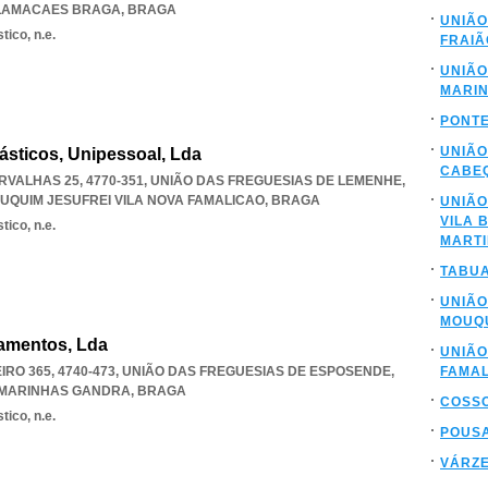
 LAMACAES BRAGA
,
BRAGA
UNIÃO
tico, n.e.
FRAIÃ
UNIÃO
MARI
PONTE
UNIÃO
ásticos, Unipessoal, Lda
CABE
RVALHAS 25, 4770-351, UNIÃO DAS FREGUESIAS DE LEMENHE
,
UQUIM JESUFREI VILA NOVA FAMALICAO
,
BRAGA
UNIÃO
VILA 
tico, n.e.
MARTI
TABU
UNIÃO
MOUQU
bamentos, Lda
UNIÃO
RO 365, 4740-473, UNIÃO DAS FREGUESIAS DE ESPOSENDE
,
FAMAL
 MARINHAS GANDRA
,
BRAGA
COSS
tico, n.e.
POUS
VÁRZE