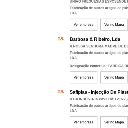
UNIAO FREGUESIAS ESPOSENDE
Fabricação de outros artigos de plás
LDA
Ver empresa
Ver no Mapa
Barbosa & Ribeiro, Lda
R NOSSA SENHORA MADRE DE DEU
Fabricação de outros artigos de plás
LDA
Designação comercial: FABRICA 
Ver empresa
Ver no Mapa
Safiplas - Injecção De Plás
R DA INDÚSTRIA PAVILHÃO 21/22, 
Fabricação de outros artigos de plás
LDA
Ver empresa
Ver no Mapa