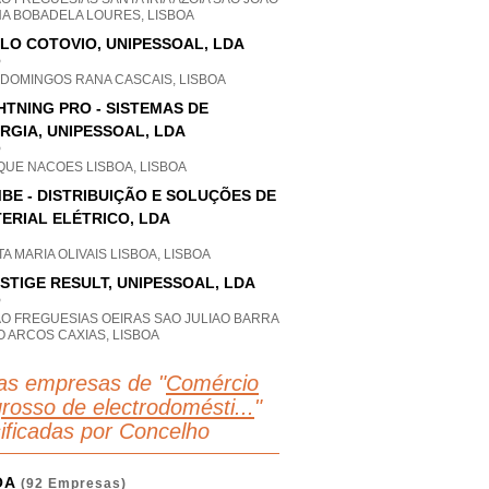
HA BOBADELA LOURES, LISBOA
LO COTOVIO, UNIPESSOAL, LDA
P
 DOMINGOS RANA CASCAIS, LISBOA
HTNING PRO - SISTEMAS DE
RGIA, UNIPESSOAL, LDA
P
QUE NACOES LISBOA, LISBOA
BE - DISTRIBUIÇÃO E SOLUÇÕES DE
ERIAL ELÉTRICO, LDA
A MARIA OLIVAIS LISBOA, LISBOA
STIGE RESULT, UNIPESSOAL, LDA
P
AO FREGUESIAS OEIRAS SAO JULIAO BARRA
 ARCOS CAXIAS, LISBOA
as empresas de "
Comércio
grosso de electrodomésti...
"
sificadas por Concelho
OA
(92 Empresas)