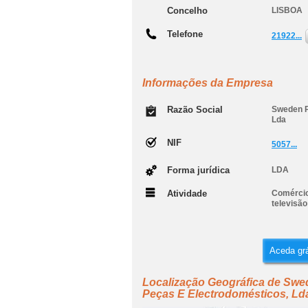
Concelho
LISBOA
Telefone
21922...
Informações da Empresa
Razão Social
Sweden P
Lda
NIF
5057...
Forma jurídica
LDA
Atividade
Comércio
televisão
Aceda grá
Localização Geográfica de Swe
Peças E Electrodomésticos, Ld