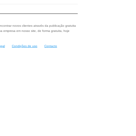
ncontrar novos clientes através da publicação gratuita
a empresa em nosso site, de forma gratuita, hoje
ugal
Condições de uso
Contacto