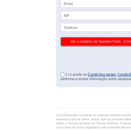
Email
NIF
Telefone
Li e aceito as
Condições gerais
,
Condiçõ
eInforma a enviar informação sobre atualiza
(1) A informação constante do presente relatório resul
empresa a que se refere, sendo apenas possível utilizá
efeito, o Serviço de Apoio ao Cliente eInforma. O pres
a sua base de dados legalizada pela Comissão Naciona