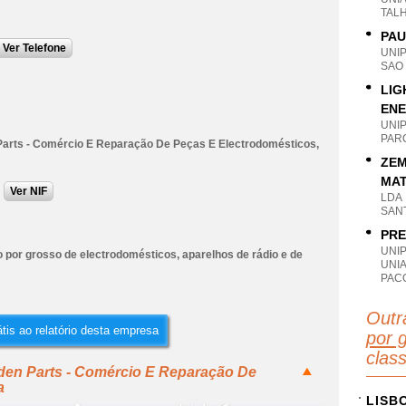
TAL
PAU
Ver Telefone
UNI
SAO
LIG
ENE
UNI
PAR
arts - Comércio E Reparação De Peças E Electrodomésticos,
ZEM
MAT
Ver NIF
LDA
SANT
PRE
UNI
 por grosso de electrodomésticos, aparelhos de rádio e de
UNI
PACO
Outr
tis ao relatório desta empresa
por 
clas
den Parts - Comércio E Reparação De
a
LISB