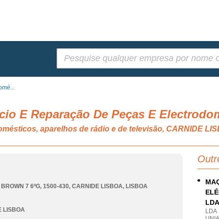
Pesquisar:
omé...
cio E Reparação De Peças E Electrodo
omésticos, aparelhos de rádio e de televisão, CARNIDE LI
Outr
MAQ
 BROWN 7 6ºG, 1500-430
,
CARNIDE LISBOA
,
LISBOA
ELÉ
LD
 LISBOA
LDA
UNIA