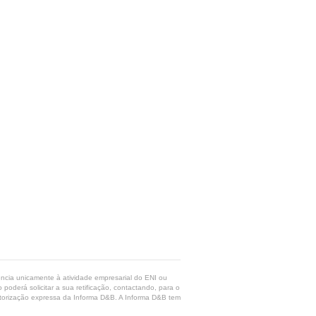
rência unicamente à atividade empresarial do ENI ou
poderá solicitar a sua retificação, contactando, para o
 autorização expressa da Informa D&B. A Informa D&B tem