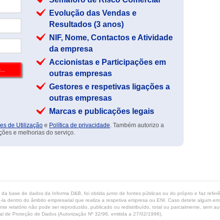
Evolução das Vendas e
Resultados (3 anos)
NIF, Nome, Contactos e Atividade
da empresa
Accionistas e Participações em
outras empresas
Gestores e respetivas ligações a
outras empresas
Marcas e publicações legais
es de Utilização
e
Política de privacidade
. Também autorizo a
ções e melhorias do serviço.
ta da base de dados da Informa D&B, foi obtida junto de fontes públicas ou do próprio e faz refe
-la dentro do âmbito empresarial que realiza a respetiva empresa ou ENI. Caso detete algum erro 
ente relatório não pode ser reproduzido, publicado ou redistribuído, total ou parcialmente, sem
l de Proteção de Dados (Autorização Nº 32/96, emitida a 27/02/1996).