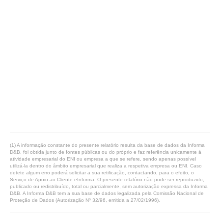
(1) A informação constante do presente relatório resulta da base de dados da Informa
D&B, foi obtida junto de fontes públicas ou do próprio e faz referência unicamente à
atividade empresarial do ENI ou empresa a que se refere, sendo apenas possível
utilizá-la dentro do âmbito empresarial que realiza a respetiva empresa ou ENI. Caso
detete algum erro poderá solicitar a sua retificação, contactando, para o efeito, o
Serviço de Apoio ao Cliente eInforma. O presente relatório não pode ser reproduzido,
publicado ou redistribuído, total ou parcialmente, sem autorização expressa da Informa
D&B. A Informa D&B tem a sua base de dados legalizada pela Comissão Nacional de
Proteção de Dados (Autorização Nº 32/96, emitida a 27/02/1996).