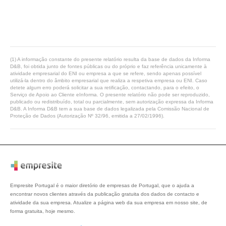
(1) A informação constante do presente relatório resulta da base de dados da Informa
D&B, foi obtida junto de fontes públicas ou do próprio e faz referência unicamente à
atividade empresarial do ENI ou empresa a que se refere, sendo apenas possível
utilizá-la dentro do âmbito empresarial que realiza a respetiva empresa ou ENI. Caso
detete algum erro poderá solicitar a sua retificação, contactando, para o efeito, o
Serviço de Apoio ao Cliente eInforma. O presente relatório não pode ser reproduzido,
publicado ou redistribuído, total ou parcialmente, sem autorização expressa da Informa
D&B. A Informa D&B tem a sua base de dados legalizada pela Comissão Nacional de
Proteção de Dados (Autorização Nº 32/96, emitida a 27/02/1996).
Empresite Portugal é o maior diretório de empresas de Portugal, que o ajuda a
encontrar novos clientes através da publicação gratuita dos dados de contacto e
atividade da sua empresa. Atualize a página web da sua empresa em nosso site, de
forma gratuita, hoje mesmo.