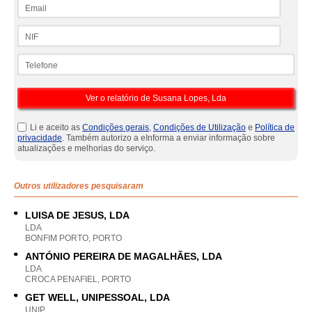
Email
NIF
Telefone
Li e aceito as
Condições gerais
,
Condições de Utilização
e
Política de
privacidade
. Também autorizo a eInforma a enviar informação sobre
atualizações e melhorias do serviço.
Outros utilizadores pesquisaram
LUISA DE JESUS, LDA
LDA
BONFIM PORTO, PORTO
ANTÓNIO PEREIRA DE MAGALHÃES, LDA
LDA
CROCA PENAFIEL, PORTO
GET WELL, UNIPESSOAL, LDA
UNIP