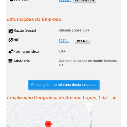
22714...
Ver Telefone
Informações da Empresa
Razão Social
Susana Lopes, Lda
NIF
5072...
Ver NIF
Forma jurídica
LDA
Atividade
Outras atividades de saúde humana,
n.e.
Aceda grátis ao relatório desta empresa
Localização Geográfica de Susana Lopes, Lda