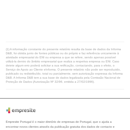
(1) A informação constante do presente relatório resulta da base de dados da Informa
D&B, foi obtida junto de fontes públicas ou do próprio e faz referência unicamente à
atividade empresarial do ENI ou empresa a que se refere, sendo apenas possível
utilizá-la dentro do âmbito empresarial que realiza a respetiva empresa ou ENI. Caso
detete algum erro poderá solicitar a sua retificação, contactando, para o efeito, o
Serviço de Apoio ao Cliente eInforma. O presente relatório não pode ser reproduzido,
publicado ou redistribuído, total ou parcialmente, sem autorização expressa da Informa
D&B. A Informa D&B tem a sua base de dados legalizada pela Comissão Nacional de
Proteção de Dados (Autorização Nº 32/96, emitida a 27/02/1996).
Empresite Portugal é o maior diretório de empresas de Portugal, que o ajuda a
encontrar novos clientes através da publicação gratuita dos dados de contacto e