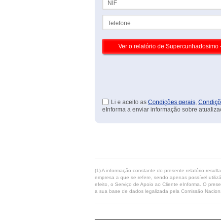
Telefone
Li e aceito as
Condições gerais
,
Condiçõ
eInforma a enviar informação sobre atualiza
(1) A informação constante do presente relatório resul
empresa a que se refere, sendo apenas possível utilizá
efeito, o Serviço de Apoio ao Cliente eInforma. O pres
a sua base de dados legalizada pela Comissão Naciona