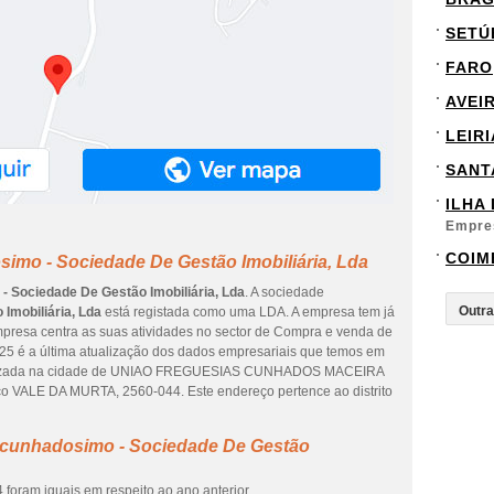
SETÚ
FARO
AVEI
LEIRI
SANT
ILHA
Empre
COIM
imo - Sociedade De Gestão Imobiliária, Lda
 Sociedade De Gestão Imobiliária, Lda
. A sociedade
Imobiliária, Lda
está registada como uma LDA. A empresa tem já
mpresa centra as suas atividades no sector de Compra e venda de
2025 é a última atualização dos dados empresariais que temos em
ocalizada na cidade de UNIAO FREGUESIAS CUNHADOS MACEIRA
 VALE DA MURTA, 2560-044. Este endereço pertence ao distrito
rcunhadosimo - Sociedade De Gestão
foram iguais em respeito ao ano anterior.