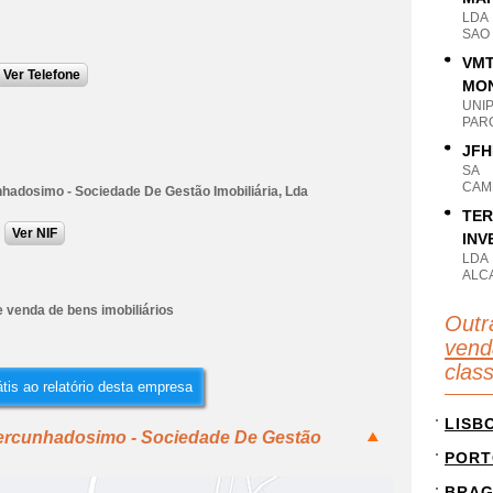
LDA
SAO 
VMT
Ver Telefone
MON
UNI
PAR
JFH
SA
CAM
hadosimo - Sociedade De Gestão Imobiliária, Lda
TER
Ver NIF
INV
LDA
ALC
 venda de bens imobiliários
Outr
vend
clas
tis ao relatório desta empresa
LISB
percunhadosimo - Sociedade De Gestão
PORT
BRA