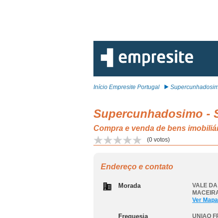
Início Empresite Portugal
Supercunhadosimo 
Supercunhadosimo - S
Compra e venda de bens imob
(
0
votos)
Endereço e contato
Morada
VALE DA
MACEIR
Ver Mapa
Freguesia
UNIAO 