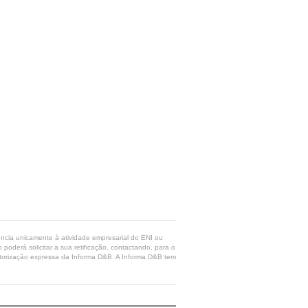
rência unicamente à atividade empresarial do ENI ou
poderá solicitar a sua retificação, contactando, para o
 autorização expressa da Informa D&B. A Informa D&B tem