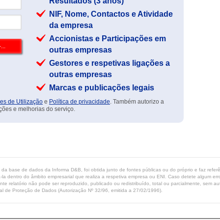
Resultados (3 anos)
NIF, Nome, Contactos e Atividade
da empresa
Accionistas e Participações em
outras empresas
Gestores e respetivas ligações a
outras empresas
Marcas e publicações legais
es de Utilização
e
Política de privacidade
. Também autorizo a
ções e melhorias do serviço.
ta da base de dados da Informa D&B, foi obtida junto de fontes públicas ou do próprio e faz refe
-la dentro do âmbito empresarial que realiza a respetiva empresa ou ENI. Caso detete algum erro 
ente relatório não pode ser reproduzido, publicado ou redistribuído, total ou parcialmente, sem
l de Proteção de Dados (Autorização Nº 32/96, emitida a 27/02/1996).