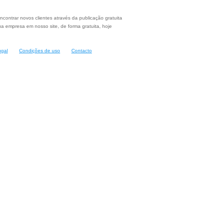
ncontrar novos clientes através da publicação gratuita
a empresa em nosso site, de forma gratuita, hoje
ugal
Condições de uso
Contacto