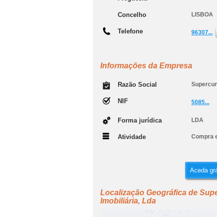
Concelho
LISBOA
Telefone
96307...
Informações da Empresa
Razão Social
Supercun
NIF
5085...
Forma jurídica
LDA
Atividade
Compra e
Aceda grá
Localização Geográfica de Su
Imobiliária, Lda