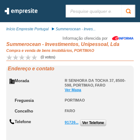
Pesquisar:
Início Empresite Portugal
Summerocean - Inves...
Informação oferecida por
Summerocean - Investimentos, Unipessoal, Lda
Compra e venda de bens imobiliários, PORTIMAO
(
0
votos)
Endereço e contato
Morada
R SENHORA DA TOCHA 37, 8500-
598
,
PORTIMAO
,
FARO
Ver Mapa
Freguesia
PORTIMAO
Concelho
FARO
Telefone
91726...
Ver Telefone