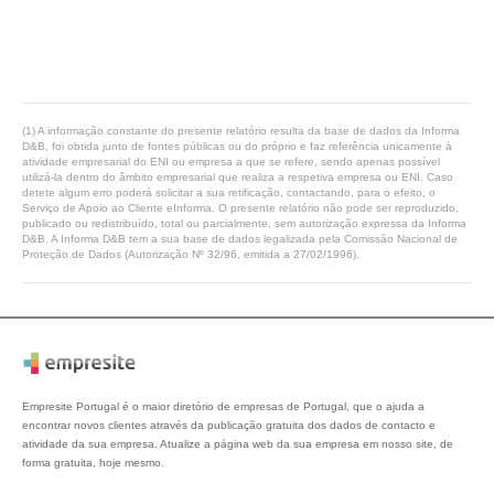
(1) A informação constante do presente relatório resulta da base de dados da Informa
D&B, foi obtida junto de fontes públicas ou do próprio e faz referência unicamente à
atividade empresarial do ENI ou empresa a que se refere, sendo apenas possível
utilizá-la dentro do âmbito empresarial que realiza a respetiva empresa ou ENI. Caso
detete algum erro poderá solicitar a sua retificação, contactando, para o efeito, o
Serviço de Apoio ao Cliente eInforma. O presente relatório não pode ser reproduzido,
publicado ou redistribuído, total ou parcialmente, sem autorização expressa da Informa
D&B. A Informa D&B tem a sua base de dados legalizada pela Comissão Nacional de
Proteção de Dados (Autorização Nº 32/96, emitida a 27/02/1996).
Empresite Portugal é o maior diretório de empresas de Portugal, que o ajuda a
encontrar novos clientes através da publicação gratuita dos dados de contacto e
atividade da sua empresa. Atualize a página web da sua empresa em nosso site, de
forma gratuita, hoje mesmo.