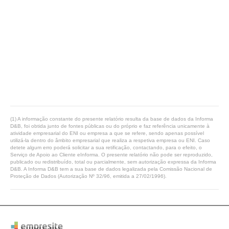
(1) A informação constante do presente relatório resulta da base de dados da Informa
D&B, foi obtida junto de fontes públicas ou do próprio e faz referência unicamente à
atividade empresarial do ENI ou empresa a que se refere, sendo apenas possível
utilizá-la dentro do âmbito empresarial que realiza a respetiva empresa ou ENI. Caso
detete algum erro poderá solicitar a sua retificação, contactando, para o efeito, o
Serviço de Apoio ao Cliente eInforma. O presente relatório não pode ser reproduzido,
publicado ou redistribuído, total ou parcialmente, sem autorização expressa da Informa
D&B. A Informa D&B tem a sua base de dados legalizada pela Comissão Nacional de
Proteção de Dados (Autorização Nº 32/96, emitida a 27/02/1996).