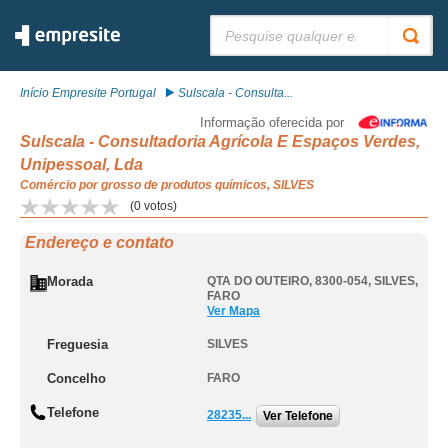
Pesquisar:
Início Empresite Portugal
Sulscala - Consulta...
Informação oferecida por
Sulscala - Consultadoria Agrícola E Espaços Verdes,
Unipessoal, Lda
Comércio por grosso de produtos químicos, SILVES
(
0
votos)
Endereço e contato
Morada
QTA DO OUTEIRO, 8300-054
,
SILVES
,
FARO
Ver Mapa
Freguesia
SILVES
Concelho
FARO
Telefone
28235...
Ver Telefone