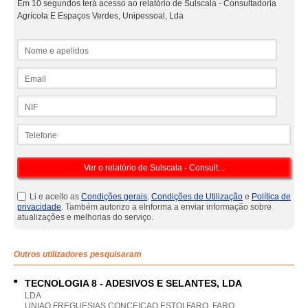
Em 10 segundos terá acesso ao relatório de Sulscala - Consultadoria
Agrícola E Espaços Verdes, Unipessoal, Lda
Nome e apelidos
Email
NIF
Telefone
Li e aceito as
Condições gerais
,
Condições de Utilização
e
Política de
privacidade
. Também autorizo a eInforma a enviar informação sobre
atualizações e melhorias do serviço.
Outros utilizadores pesquisaram
TECNOLOGIA 8 - ADESIVOS E SELANTES, LDA
LDA
UNIAO FREGUESIAS CONCEICAO ESTOI FARO, FARO