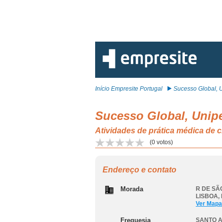
Início Empresite Portugal
Sucesso Global, U
Sucesso Global, Unip
Atividades de prática médica de
(
0
votos)
Endereço e contato
Morada
R DE SÃ
LISBOA
,
Ver Mapa
Freguesia
SANTO A