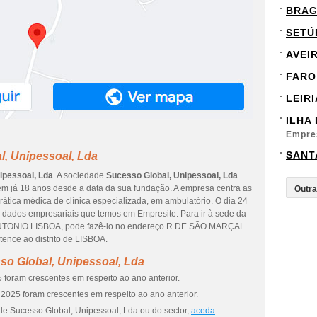
BRA
SETÚ
AVEI
FARO
LEIRI
ILHA
Empre
SANT
l, Unipessoal, Lda
ipessoal, Lda
. A sociedade
Sucesso Global, Unipessoal, Lda
em já 18 anos desde a data da sua fundação. A empresa centra as
rática médica de clínica especializada, em ambulatório. O dia 24
s dados empresariais que temos em Empresite. Para ir à sede da
ANTONIO LISBOA, pode fazê-lo no endereço R DE SÃO MARÇAL
ence ao distrito de LISBOA.
so Global, Unipessoal, Lda
 foram crescentes em respeito ao ano anterior.
2025 foram crescentes em respeito ao ano anterior.
de Sucesso Global, Unipessoal, Lda ou do sector,
aceda