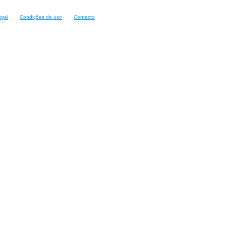
ugal
Condições de uso
Contacto