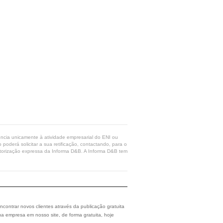
rência unicamente à atividade empresarial do ENI ou
poderá solicitar a sua retificação, contactando, para o
 autorização expressa da Informa D&B. A Informa D&B tem
ncontrar novos clientes através da publicação gratuita
a empresa em nosso site, de forma gratuita, hoje