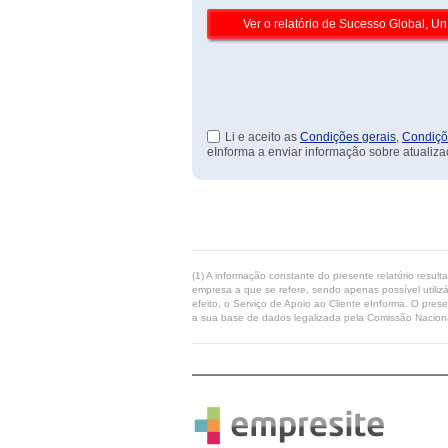
Li e aceito as
Condições gerais
,
Condiçõ
eInforma a enviar informação sobre atualiza
(1) A informação constante do presente relatório resul
empresa a que se refere, sendo apenas possível utilizá
efeito, o Serviço de Apoio ao Cliente eInforma. O pres
a sua base de dados legalizada pela Comissão Naciona