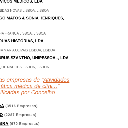
VIÇOS MÉDICOS, LDA
IDAS NOVAS LISBOA, LISBOA
GO MATOS & SÓNIA HENRIQUES,
A
A FRANCA LISBOA, LISBOA
DUAS HISTÓRIAS, LDA
A MARIA OLIVAIS LISBOA, LISBOA
RUS SZANTHO, UNIPESSOAL, LDA
P
QUE NACOES LISBOA, LISBOA
as empresas de "
Atividades
ática médica de clíni...
"
sificadas por Concelho
OA
(3516 Empresas)
O
(2287 Empresas)
BRA
(670 Empresas)