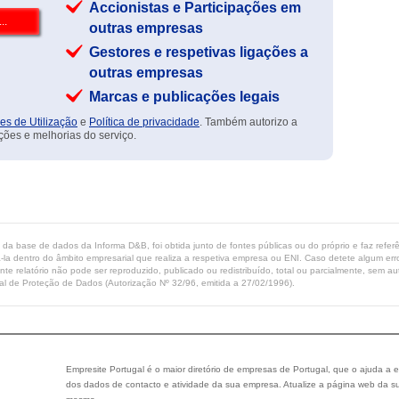
Accionistas e Participações em
outras empresas
Gestores e respetivas ligações a
outras empresas
Marcas e publicações legais
es de Utilização
e
Política de privacidade
. Também autorizo a
ções e melhorias do serviço.
ta da base de dados da Informa D&B, foi obtida junto de fontes públicas ou do próprio e faz refe
-la dentro do âmbito empresarial que realiza a respetiva empresa ou ENI. Caso detete algum erro 
ente relatório não pode ser reproduzido, publicado ou redistribuído, total ou parcialmente, sem
l de Proteção de Dados (Autorização Nº 32/96, emitida a 27/02/1996).
Empresite Portugal é o maior diretório de empresas de Portugal, que o ajuda a e
dos dados de contacto e atividade da sua empresa. Atualize a página web da su