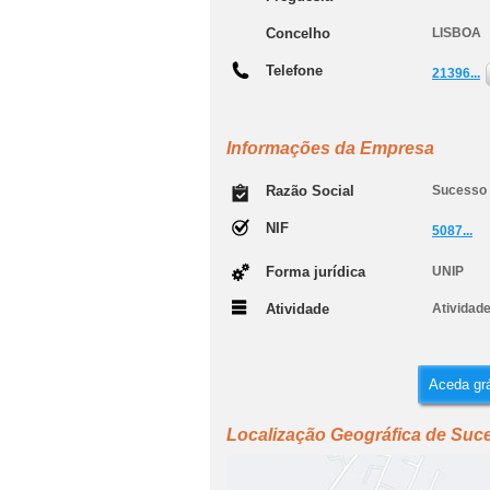
Concelho
LISBOA
Telefone
21396...
Informações da Empresa
Razão Social
Sucesso 
NIF
5087...
Forma jurídica
UNIP
Atividade
Atividade
Aceda grá
Localização Geográfica de Suce