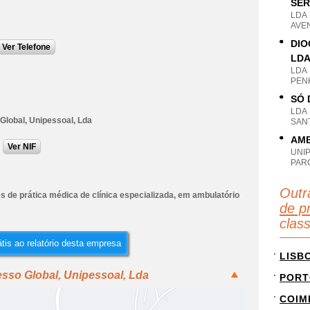
SER
LDA
AVEN
DIO
Ver Telefone
LD
LDA
PENH
SÓ 
LDA
Global, Unipessoal, Lda
SANT
AMB
Ver NIF
UNI
PAR
Outr
s de prática médica de clínica especializada, em ambulatório
de pr
clas
tis ao relatório desta empresa
LISB
sso Global, Unipessoal, Lda
PORT
COIM