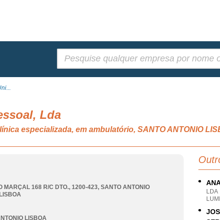
Pesquisar:
ni...
essoal, Lda
 clínica especializada, em ambulatório, SANTO ANTONIO LI
Outr
ANA
O MARÇAL 168 R/C DTO., 1200-423
,
SANTO ANTONIO
LDA
LISBOA
LUMI
JOS
NTONIO LISBOA