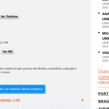
UNI
SAO 
ANA
Ver Telefone
UNI
UNI
ARRI
MIG
UNI
y, Lda
UNI
VILA
Ver NIF
VIS
UNI
SAO 
o comércio por grosso de têxteis, vestuário, calçado e
Outr
e couro
comé
clas
tis ao relatório desta empresa
PORT
ongway, Lda
BRA
AVEI