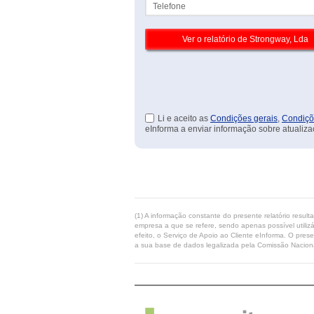
Li e aceito as
Condições gerais
,
Condiçõ
eInforma a enviar informação sobre atualiza
(1) A informação constante do presente relatório resul
empresa a que se refere, sendo apenas possível utilizá
efeito, o Serviço de Apoio ao Cliente eInforma. O pres
a sua base de dados legalizada pela Comissão Naciona