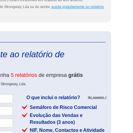
2025 foram crescentes em respeito ao ano anterior.
de Strongway, Lda ou do sector,
aceda gratuitamente ao relatório
eInforma
e ao relatório de
enha
5 relatórios
de empresa
grátis
 Strongway, Lda
O que inclui o relatório?
Ver exemplo >
Semáforo de Risco Comercial
Evolução das Vendas e
Resultados (3 anos)
NIF, Nome, Contactos e Atividade