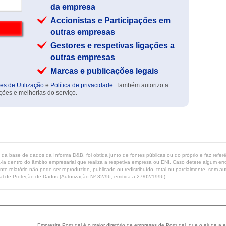
da empresa
Accionistas e Participações em
outras empresas
Gestores e respetivas ligações a
outras empresas
Marcas e publicações legais
es de Utilização
e
Política de privacidade
. Também autorizo a
ções e melhorias do serviço.
ta da base de dados da Informa D&B, foi obtida junto de fontes públicas ou do próprio e faz refe
-la dentro do âmbito empresarial que realiza a respetiva empresa ou ENI. Caso detete algum erro 
ente relatório não pode ser reproduzido, publicado ou redistribuído, total ou parcialmente, sem
l de Proteção de Dados (Autorização Nº 32/96, emitida a 27/02/1996).
Empresite Portugal é o maior diretório de empresas de Portugal, que o ajuda a e