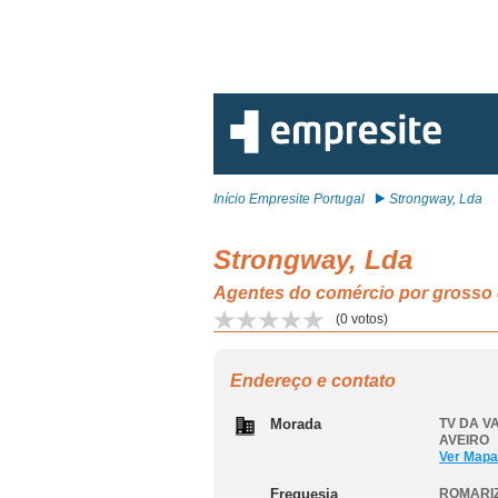
Início Empresite Portugal
Strongway, Lda
Strongway, Lda
Agentes do comércio por grosso 
(
0
votos)
Endereço e contato
Morada
TV DA VA
AVEIRO
Ver Mapa
Freguesia
ROMARIZ