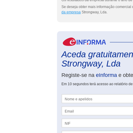
Os resultados da empresa durante o ano de 
Se deseja obter mais informação comercial 
da empresa
Strongway, Lda.
Aceda gratuitament
Strongway, Lda
Registe-se na
eInforma
e obt
Em 10 segundos terá acesso ao relatório de
Nome e apelidos
Email
NIF
Telefone