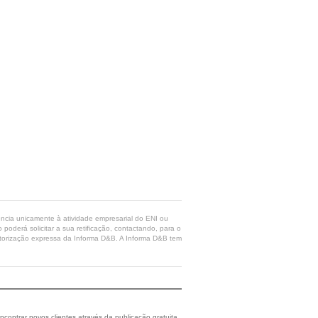
rência unicamente à atividade empresarial do ENI ou
poderá solicitar a sua retificação, contactando, para o
 autorização expressa da Informa D&B. A Informa D&B tem
ncontrar novos clientes através da publicação gratuita