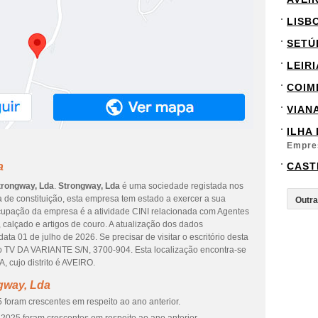
LISB
SETÚ
LEIRI
COIM
VIAN
ILHA
Empre
a
CAST
trongway, Lda
.
Strongway, Lda
é uma sociedade registada nos
 de constituição, esta empresa tem estado a exercer a sua
 ocupação da empresa é a atividade CINI relacionada com Agentes
, calçado e artigos de couro. A atualização dos dados
ta 01 de julho de 2026. Se precisar de visitar o escritório desta
o TV DA VARIANTE S/N, 3700-904. Esta localização encontra-se
cujo distrito é AVEIRO.
gway, Lda
 foram crescentes em respeito ao ano anterior.