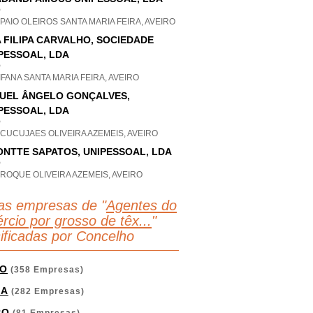
P
PAIO OLEIROS SANTA MARIA FEIRA, AVEIRO
 FILIPA CARVALHO, SOCIEDADE
PESSOAL, LDA
P
FANA SANTA MARIA FEIRA, AVEIRO
UEL ÂNGELO GONÇALVES,
PESSOAL, LDA
P
 CUCUJAES OLIVEIRA AZEMEIS, AVEIRO
ONTTE SAPATOS, UNIPESSOAL, LDA
P
ROQUE OLIVEIRA AZEMEIS, AVEIRO
as empresas de "
Agentes do
rcio por grosso de têx...
"
sificadas por Concelho
O
(358 Empresas)
GA
(282 Empresas)
RO