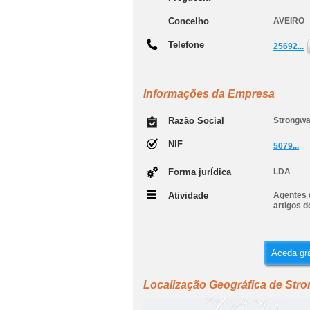
Concelho
AVEIRO
Telefone
25692...
Informações da Empresa
Razão Social
Strongwa
NIF
5079...
Forma jurídica
LDA
Atividade
Agentes d
artigos d
Aceda grá
Localização Geográfica de Str