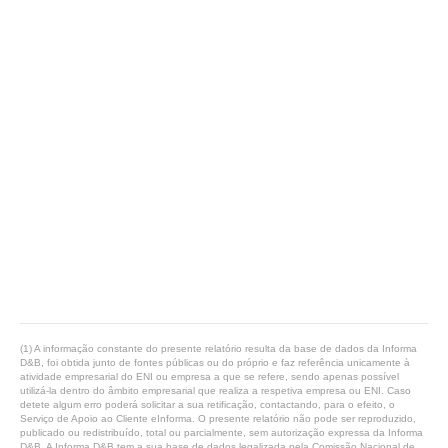
(1) A informação constante do presente relatório resulta da base de dados da Informa
D&B, foi obtida junto de fontes públicas ou do próprio e faz referência unicamente à
atividade empresarial do ENI ou empresa a que se refere, sendo apenas possível
utilizá-la dentro do âmbito empresarial que realiza a respetiva empresa ou ENI. Caso
detete algum erro poderá solicitar a sua retificação, contactando, para o efeito, o
Serviço de Apoio ao Cliente eInforma. O presente relatório não pode ser reproduzido,
publicado ou redistribuído, total ou parcialmente, sem autorização expressa da Informa
D&B. A Informa D&B tem a sua base de dados legalizada pela Comissão Nacional de