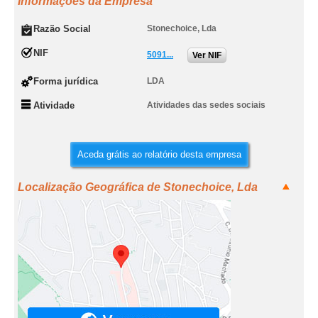
Informações da Empresa
Razão Social
Stonechoice, Lda
NIF
5091...
Ver NIF
Forma jurídica
LDA
Atividade
Atividades das sedes sociais
Aceda grátis ao relatório desta empresa
Localização Geográfica de Stonechoice, Lda