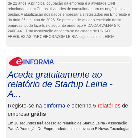
de 22 anos. A principal ocupação da empresa é a atividade CINI
relacionada com Outras atividades de consultoria para os negócios e a
gestão. A atualização dos dados empresariais registados em Empresite é
da data 25 de julho de 2026. Se precisar de visitar o escritório desta
empresa, pode fazê-lo no seguinte endereço R DA CARVALHA 570,
2400-441. Esta localização encontra-se na cidade de UNIAO
FREGUESIAS PARCEIROS AZOIA LEIRIA, cujo distrito é LEIRIA.
eInf
Aceda gratuitamente ao
relatório de Startup Leiria -
A...
Registe-se na
eInforma
e obtenha
5 relatórios
de
empresa
grátis
Em 10 segundos terá acesso ao relatório de Startup Leiria - Associação
Para A Promoção Do Empreendedorismo, Inovação E Novas Tecnologias