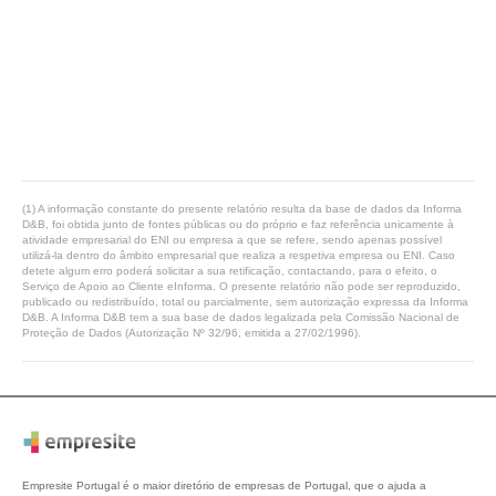
(1) A informação constante do presente relatório resulta da base de dados da Informa
D&B, foi obtida junto de fontes públicas ou do próprio e faz referência unicamente à
atividade empresarial do ENI ou empresa a que se refere, sendo apenas possível
utilizá-la dentro do âmbito empresarial que realiza a respetiva empresa ou ENI. Caso
detete algum erro poderá solicitar a sua retificação, contactando, para o efeito, o
Serviço de Apoio ao Cliente eInforma. O presente relatório não pode ser reproduzido,
publicado ou redistribuído, total ou parcialmente, sem autorização expressa da Informa
D&B. A Informa D&B tem a sua base de dados legalizada pela Comissão Nacional de
Proteção de Dados (Autorização Nº 32/96, emitida a 27/02/1996).
Empresite Portugal é o maior diretório de empresas de Portugal, que o ajuda a