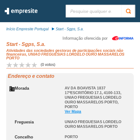
Pesquisar:
Início Empresite Portugal
Start - Sgps, S.a.
Informação oferecida por
Start - Sgps, S.a.
Atividades das sociedades gestoras de participações sociais não
financeiras, UNIAO FREGUESIAS LORDELO OURO MASSARELOS
PORTO
(
0
votos)
Endereço e contato
Morada
AV DA BOAVISTA 1837
17ºESCRITÓRIO 17.1, 4100-133
,
UNIAO FREGUESIAS LORDELO
OURO MASSARELOS PORTO
,
PORTO
Ver Mapa
Freguesia
UNIAO FREGUESIAS LORDELO
OURO MASSARELOS PORTO
Concelho
PORTO