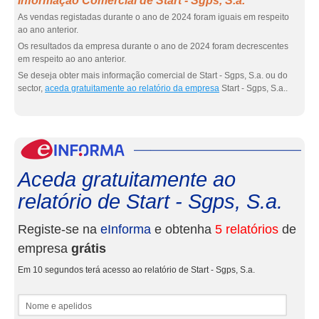
Informação Comercial de Start - Sgps, S.a.
As vendas registadas durante o ano de 2024 foram iguais em respeito
ao ano anterior.
Os resultados da empresa durante o ano de 2024 foram decrescentes
em respeito ao ano anterior.
Se deseja obter mais informação comercial de Start - Sgps, S.a. ou do
sector,
aceda gratuitamente ao relatório da empresa
Start - Sgps, S.a..
eInf
Aceda gratuitamente ao
relatório de Start - Sgps, S.a.
Registe-se na
eInforma
e obtenha
5 relatórios
de
empresa
grátis
Em 10 segundos terá acesso ao relatório de Start - Sgps, S.a.
Nome e apelidos