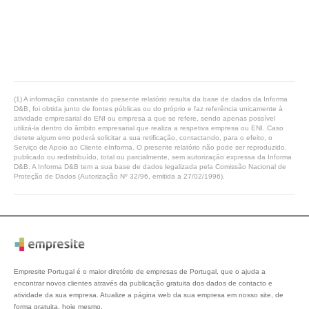
(1) A informação constante do presente relatório resulta da base de dados da Informa
D&B, foi obtida junto de fontes públicas ou do próprio e faz referência unicamente à
atividade empresarial do ENI ou empresa a que se refere, sendo apenas possível
utilizá-la dentro do âmbito empresarial que realiza a respetiva empresa ou ENI. Caso
detete algum erro poderá solicitar a sua retificação, contactando, para o efeito, o
Serviço de Apoio ao Cliente eInforma. O presente relatório não pode ser reproduzido,
publicado ou redistribuído, total ou parcialmente, sem autorização expressa da Informa
D&B. A Informa D&B tem a sua base de dados legalizada pela Comissão Nacional de
Proteção de Dados (Autorização Nº 32/96, emitida a 27/02/1996).
Empresite Portugal é o maior diretório de empresas de Portugal, que o ajuda a
encontrar novos clientes através da publicação gratuita dos dados de contacto e
atividade da sua empresa. Atualize a página web da sua empresa em nosso site, de
forma gratuita, hoje mesmo.