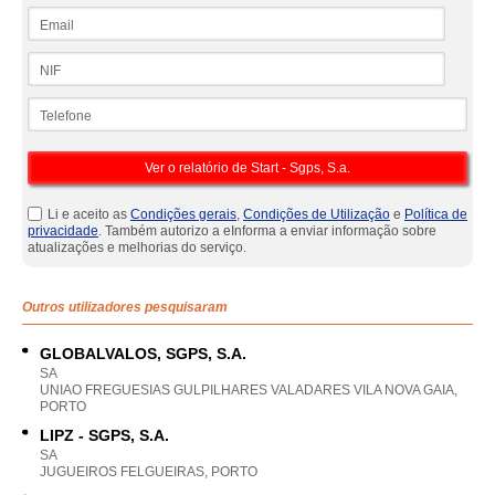
Email
NIF
Telefone
Li e aceito as
Condições gerais
,
Condições de Utilização
e
Política de
privacidade
. Também autorizo a eInforma a enviar informação sobre
atualizações e melhorias do serviço.
Outros utilizadores pesquisaram
GLOBALVALOS, SGPS, S.A.
SA
UNIAO FREGUESIAS GULPILHARES VALADARES VILA NOVA GAIA,
PORTO
LIPZ - SGPS, S.A.
SA
JUGUEIROS FELGUEIRAS, PORTO