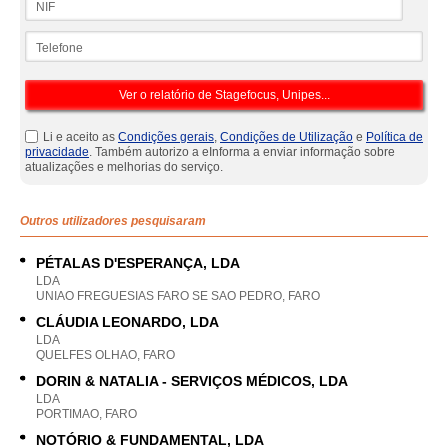
Telefone
Li e aceito as
Condições gerais
,
Condições de Utilização
e
Política de
privacidade
. Também autorizo a eInforma a enviar informação sobre
atualizações e melhorias do serviço.
Outros utilizadores pesquisaram
PÉTALAS D'ESPERANÇA, LDA
LDA
UNIAO FREGUESIAS FARO SE SAO PEDRO, FARO
CLÁUDIA LEONARDO, LDA
LDA
QUELFES OLHAO, FARO
DORIN & NATALIA - SERVIÇOS MÉDICOS, LDA
LDA
PORTIMAO, FARO
NOTÓRIO & FUNDAMENTAL, LDA