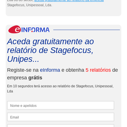
Lda ou do sector,
aceda gratuitamente ao relatório da empresa
Stagefocus, Unipessoal, Lda.
eInf
Aceda gratuitamente ao
relatório de Stagefocus,
Unipes...
Registe-se na
eInforma
e obtenha
5 relatórios
de
empresa
grátis
Em 10 segundos terá acesso ao relatório de Stagefocus, Unipessoal,
Lda
Nome e apelidos
Email
NIF