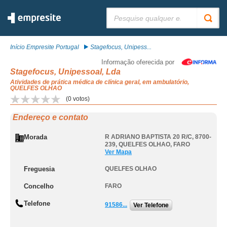
Pesquisar:
Início Empresite Portugal
Stagefocus, Unipess...
Informação oferecida por
Stagefocus, Unipessoal, Lda
Atividades de prática médica de clínica geral, em ambulatório,
QUELFES OLHAO
(
0
votos)
Endereço e contato
Morada
R ADRIANO BAPTISTA 20 R/C, 8700-
239
,
QUELFES OLHAO
,
FARO
Ver Mapa
Freguesia
QUELFES OLHAO
Concelho
FARO
Telefone
91586...
Ver Telefone