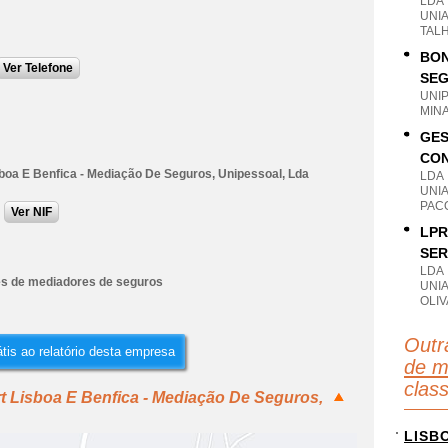
LDA
UNIA
TAL
BON
Ver Telefone
SEG
UNI
MIN
GES
CON
sboa E Benfica - Mediação De Seguros, Unipessoal, Lda
LDA
UNI
PACO
Ver NIF
LPR
SER
LDA
es de mediadores de seguros
UNI
OLIV
Outr
tis ao relatório desta empresa
de m
clas
t Lisboa E Benfica - Mediação De Seguros,
LISB