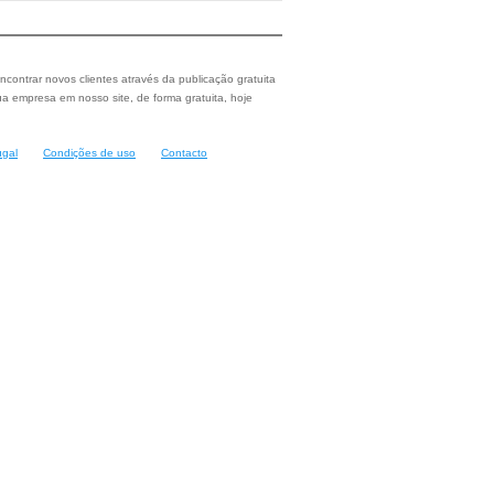
ncontrar novos clientes através da publicação gratuita
a empresa em nosso site, de forma gratuita, hoje
ugal
Condições de uso
Contacto