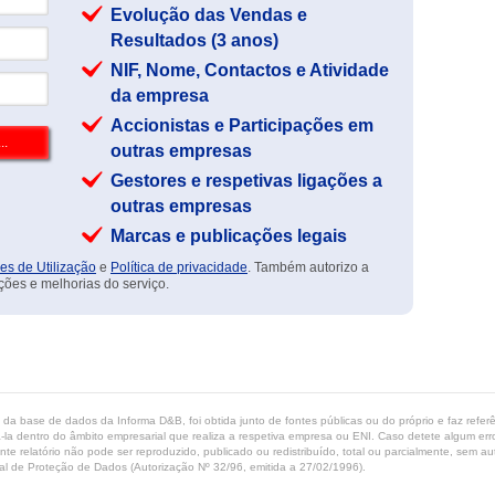
Evolução das Vendas e
Resultados (3 anos)
NIF, Nome, Contactos e Atividade
da empresa
Accionistas e Participações em
outras empresas
Gestores e respetivas ligações a
outras empresas
Marcas e publicações legais
es de Utilização
e
Política de privacidade
. Também autorizo a
ções e melhorias do serviço.
ta da base de dados da Informa D&B, foi obtida junto de fontes públicas ou do próprio e faz refe
-la dentro do âmbito empresarial que realiza a respetiva empresa ou ENI. Caso detete algum erro 
ente relatório não pode ser reproduzido, publicado ou redistribuído, total ou parcialmente, sem
l de Proteção de Dados (Autorização Nº 32/96, emitida a 27/02/1996).