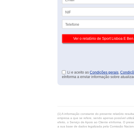
NIF
Telefone
Li e aceito as
Condições gerais
,
Condiçõ
eInforma a enviar informação sobre atualiza
(1) A informação constante do presente relatório resul
empresa a que se refere, sendo apenas possível utilizá
efeito, o Serviço de Apoio ao Cliente eInforma. O pres
a sua base de dados legalizada pela Comissão Naciona