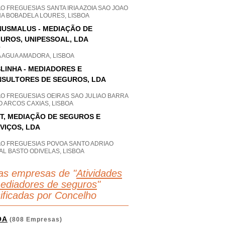
O FREGUESIAS SANTA IRIA AZOIA SAO JOAO
HA BOBADELA LOURES, LISBOA
USMALUS - MEDIAÇÃO DE
UROS, UNIPESSOAL, LDA
P
A AGUA AMADORA, LISBOA
LINHA - MEDIADORES E
SULTORES DE SEGUROS, LDA
AO FREGUESIAS OEIRAS SAO JULIAO BARRA
 ARCOS CAXIAS, LISBOA
T, MEDIAÇÃO DE SEGUROS E
VIÇOS, LDA
AO FREGUESIAS POVOA SANTO ADRIAO
AL BASTO ODIVELAS, LISBOA
as empresas de "
Atividades
ediadores de seguros
"
sificadas por Concelho
OA
(808 Empresas)