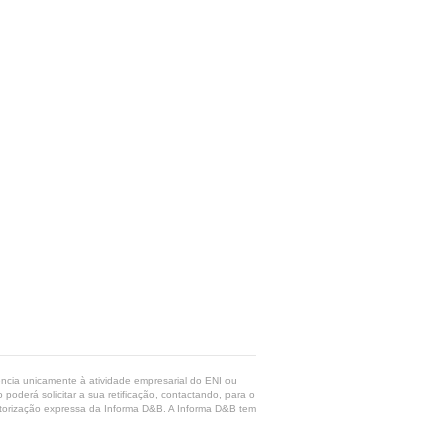
rência unicamente à atividade empresarial do ENI ou
poderá solicitar a sua retificação, contactando, para o
 autorização expressa da Informa D&B. A Informa D&B tem