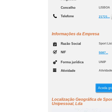
Concelho
LISBOA
Telefone
21721...
Informações da Empresa
Razão Social
Sport Li
NIF
5087...
Forma jurídica
UNIP
Atividade
Atividad
Aceda grá
Localização Geográfica de Spor
Unipessoal, Lda