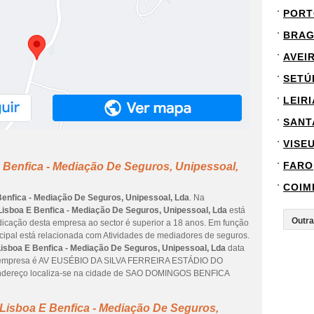
PORT
BRA
AVEI
SETÚ
LEIRI
SANT
VISE
FARO
 Benfica - Mediação De Seguros, Unipessoal,
COIM
Benfica - Mediação De Seguros, Unipessoal, Lda
. Na
Lisboa E Benfica - Mediação De Seguros, Unipessoal, Lda
está
edicação desta empresa ao sector é superior a 18 anos. Em função
ncipal está relacionada com Atividades de mediadores de seguros.
Lisboa E Benfica - Mediação De Seguros, Unipessoal, Lda
data
da empresa é AV EUSÉBIO DA SILVA FERREIRA ESTÁDIO DO
dereço localiza-se na cidade de SAO DOMINGOS BENFICA
Lisboa E Benfica - Mediação De Seguros,