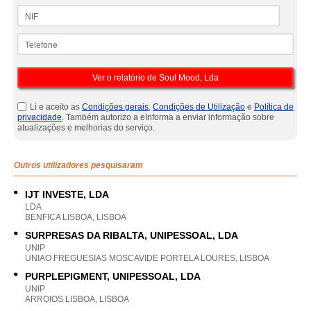
NIF
Telefone
Li e aceito as
Condições gerais
,
Condições de Utilização
e
Política de
privacidade
. Também autorizo a eInforma a enviar informação sobre
atualizações e melhorias do serviço.
Outros utilizadores pesquisaram
IJT INVESTE, LDA
LDA
BENFICA LISBOA, LISBOA
SURPRESAS DA RIBALTA, UNIPESSOAL, LDA
UNIP
UNIAO FREGUESIAS MOSCAVIDE PORTELA LOURES, LISBOA
PURPLEPIGMENT, UNIPESSOAL, LDA
UNIP
ARROIOS LISBOA, LISBOA