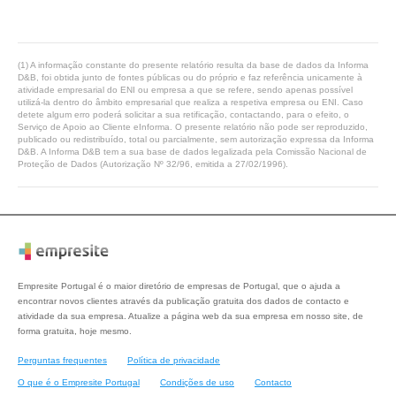
(1) A informação constante do presente relatório resulta da base de dados da Informa
D&B, foi obtida junto de fontes públicas ou do próprio e faz referência unicamente à
atividade empresarial do ENI ou empresa a que se refere, sendo apenas possível
utilizá-la dentro do âmbito empresarial que realiza a respetiva empresa ou ENI. Caso
detete algum erro poderá solicitar a sua retificação, contactando, para o efeito, o
Serviço de Apoio ao Cliente eInforma. O presente relatório não pode ser reproduzido,
publicado ou redistribuído, total ou parcialmente, sem autorização expressa da Informa
D&B. A Informa D&B tem a sua base de dados legalizada pela Comissão Nacional de
Proteção de Dados (Autorização Nº 32/96, emitida a 27/02/1996).
Empresite Portugal é o maior diretório de empresas de Portugal, que o ajuda a
encontrar novos clientes através da publicação gratuita dos dados de contacto e
atividade da sua empresa. Atualize a página web da sua empresa em nosso site, de
forma gratuita, hoje mesmo.
Perguntas frequentes
Política de privacidade
O que é o Empresite Portugal
Condições de uso
Contacto