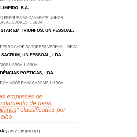
LIMPIDO, S.A.
AO FREGUESIAS CAMARATE UNHOS
LACAO LOURES, LISBOA
STAR EM TRIUNFOS, UNIPESSOAL,
A
P
 PEDRO CADEIRA TORRES VEDRAS, LISBOA
 SACRUM, UNIPESSOAL, LDA
P
IOS LISBOA, LISBOA
DÊNCIAS POÉTICAS, LDA
 DOMINGOS RANA CASCAIS, LISBOA
as empresas de
endamento de bens
liários
" classificadas por
elho
OA
(2952 Empresas)