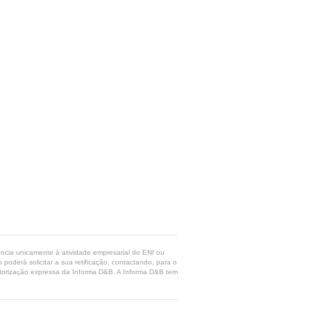
rência unicamente à atividade empresarial do ENI ou
poderá solicitar a sua retificação, contactando, para o
 autorização expressa da Informa D&B. A Informa D&B tem