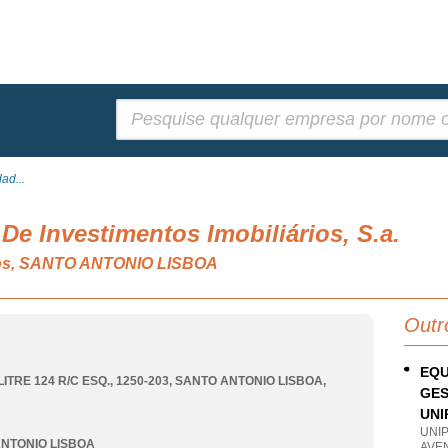
Pesquisar:
ad...
De Investimentos Imobiliários, S.a.
rios, SANTO ANTONIO LISBOA
Outr
EQU
ITRE 124 R/C ESQ., 1250-203
,
SANTO ANTONIO LISBOA
,
GES
UNI
UNI
NTONIO LISBOA
AVEN