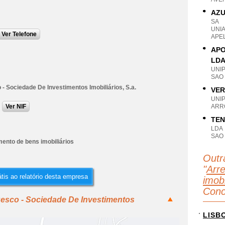
AZU
SA
UNI
Ver Telefone
APE
APO
LD
UNI
SAO
- Sociedade De Investimentos Imobiliários, S.a.
VER
UNI
Ver NIF
ARRO
TEN
LDA
SAO
ento de bens imobiliários
Outr
"
Arr
tis ao relatório desta empresa
imobi
Conc
gesco - Sociedade De Investimentos
LISB