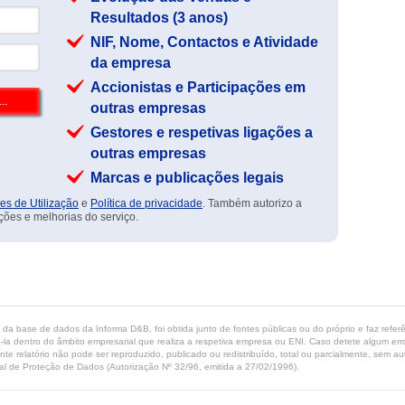
Resultados (3 anos)
NIF, Nome, Contactos e Atividade
da empresa
Accionistas e Participações em
outras empresas
Gestores e respetivas ligações a
outras empresas
Marcas e publicações legais
es de Utilização
e
Política de privacidade
. Também autorizo a
ções e melhorias do serviço.
ta da base de dados da Informa D&B, foi obtida junto de fontes públicas ou do próprio e faz refe
-la dentro do âmbito empresarial que realiza a respetiva empresa ou ENI. Caso detete algum erro 
ente relatório não pode ser reproduzido, publicado ou redistribuído, total ou parcialmente, sem
l de Proteção de Dados (Autorização Nº 32/96, emitida a 27/02/1996).