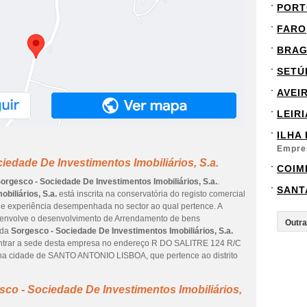
PORT
FARO
BRA
SETÚ
AVEI
LEIRI
ILHA
Empre
iedade De Investimentos Imobiliários, S.a.
COIM
orgesco - Sociedade De Investimentos Imobiliários, S.a.
.
SANT
biliários, S.a.
está inscrita na conservatória do registo comercial
 de experiência desempenhada no sector ao qual pertence. A
e envolve o desenvolvimento de Arrendamento de bens
 da
Sorgesco - Sociedade De Investimentos Imobiliários, S.a.
ontrar a sede desta empresa no endereço R DO SALITRE 124 R/C
 na cidade de SANTO ANTONIO LISBOA, que pertence ao distrito
co - Sociedade De Investimentos Imobiliários,