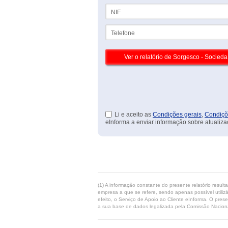
NIF
Telefone
Li e aceito as
Condições gerais
,
Condiçõ
eInforma a enviar informação sobre atualiza
(1) A informação constante do presente relatório resul
empresa a que se refere, sendo apenas possível utilizá
efeito, o Serviço de Apoio ao Cliente eInforma. O pres
a sua base de dados legalizada pela Comissão Naciona