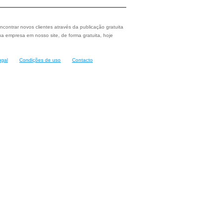
ncontrar novos clientes através da publicação gratuita
a empresa em nosso site, de forma gratuita, hoje
ugal
Condições de uso
Contacto