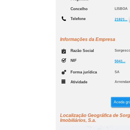
Concelho
LISBOA
Telefone
21821...
Informações da Empresa
Razão Social
Sorgesco 
NIF
5041...
Forma jurídica
SA
Atividade
Arrendam
Aceda grá
Localização Geográfica de Sor
Imobiliários, S.a.