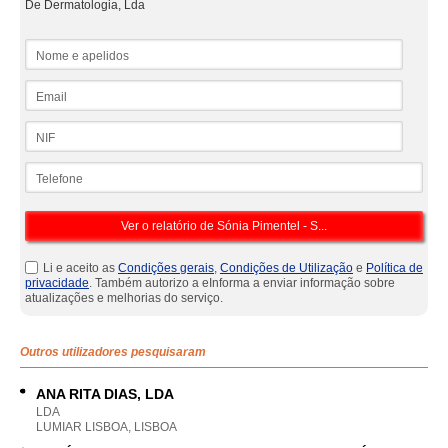
De Dermatologia, Lda
Nome e apelidos
Email
NIF
Telefone
Li e aceito as
Condições gerais
,
Condições de Utilização
e
Política de
privacidade
. Também autorizo a eInforma a enviar informação sobre
atualizações e melhorias do serviço.
Outros utilizadores pesquisaram
ANA RITA DIAS, LDA
LDA
LUMIAR LISBOA, LISBOA