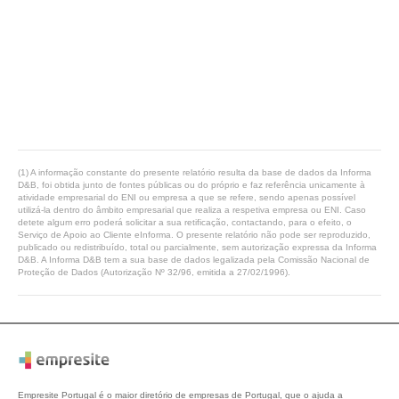
(1) A informação constante do presente relatório resulta da base de dados da Informa
D&B, foi obtida junto de fontes públicas ou do próprio e faz referência unicamente à
atividade empresarial do ENI ou empresa a que se refere, sendo apenas possível
utilizá-la dentro do âmbito empresarial que realiza a respetiva empresa ou ENI. Caso
detete algum erro poderá solicitar a sua retificação, contactando, para o efeito, o
Serviço de Apoio ao Cliente eInforma. O presente relatório não pode ser reproduzido,
publicado ou redistribuído, total ou parcialmente, sem autorização expressa da Informa
D&B. A Informa D&B tem a sua base de dados legalizada pela Comissão Nacional de
Proteção de Dados (Autorização Nº 32/96, emitida a 27/02/1996).
Empresite Portugal é o maior diretório de empresas de Portugal, que o ajuda a