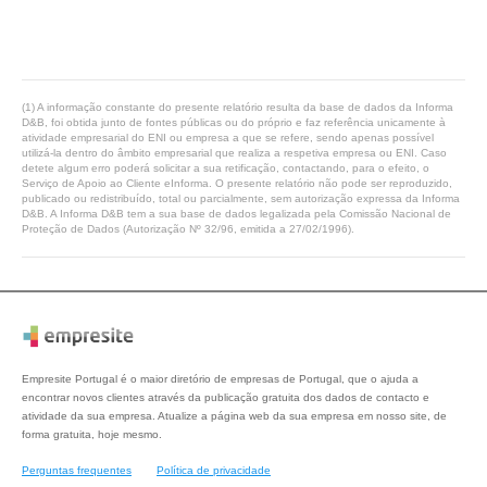
(1) A informação constante do presente relatório resulta da base de dados da Informa
D&B, foi obtida junto de fontes públicas ou do próprio e faz referência unicamente à
atividade empresarial do ENI ou empresa a que se refere, sendo apenas possível
utilizá-la dentro do âmbito empresarial que realiza a respetiva empresa ou ENI. Caso
detete algum erro poderá solicitar a sua retificação, contactando, para o efeito, o
Serviço de Apoio ao Cliente eInforma. O presente relatório não pode ser reproduzido,
publicado ou redistribuído, total ou parcialmente, sem autorização expressa da Informa
D&B. A Informa D&B tem a sua base de dados legalizada pela Comissão Nacional de
Proteção de Dados (Autorização Nº 32/96, emitida a 27/02/1996).
Empresite Portugal é o maior diretório de empresas de Portugal, que o ajuda a
encontrar novos clientes através da publicação gratuita dos dados de contacto e
atividade da sua empresa. Atualize a página web da sua empresa em nosso site, de
forma gratuita, hoje mesmo.
Perguntas frequentes
Política de privacidade