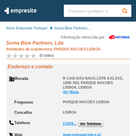
Pesquisar:
Início Empresite Portugal
Soma Blue Partners,...
Informação oferecida por
Soma Blue Partners, Lda
Atividades de arquitectura, PARQUE NACOES LISBOA
(
0
votos)
Endereço e contato
Morada
R CAIS DAS NAUS LOTE 4.01.01G,
1990-305
,
PARQUE NACOES
LISBOA
,
LISBOA
Ver Mapa
Freguesia
PARQUE NACOES LISBOA
Concelho
LISBOA
Telefone
21859...
Ver Telefone
Web
www.somapartners.pt