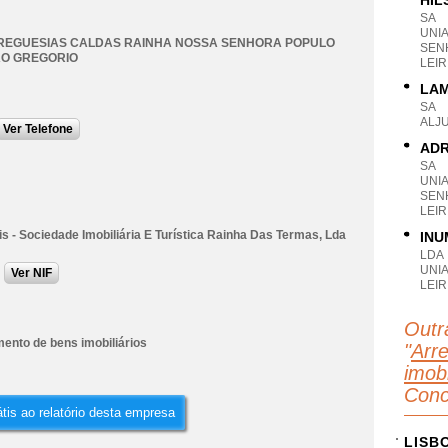
HILS
SA
UNI
FREGUESIAS CALDAS RAINHA NOSSA SENHORA POPULO
SEN
AO GREGORIO
LEIR
LAM
SA
ALJ
Ver Telefone
ADR
SA
UNI
SEN
LEIR
s - Sociedade Imobiliária E Turística Rainha Das Termas, Lda
INU
LDA
UNI
Ver NIF
LEIR
Outr
ento de bens imobiliários
"
Arr
imobi
Conc
tis ao relatório desta empresa
LISB