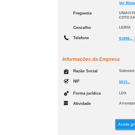
Ver Mapa
Freguesia
UNIAO 
COTO S
Concelho
LEIRIA
Telefone
91898...
Informações da Empresa
Razão Social
Soimoturi
NIF
5015...
Forma jurídica
LDA
Atividade
Arrendam
Aceda grá