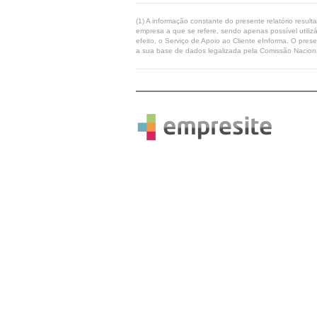
(1) A informação constante do presente relatório resul
empresa a que se refere, sendo apenas possível utilizá
efeito, o Serviço de Apoio ao Cliente eInforma. O pres
a sua base de dados legalizada pela Comissão Naciona