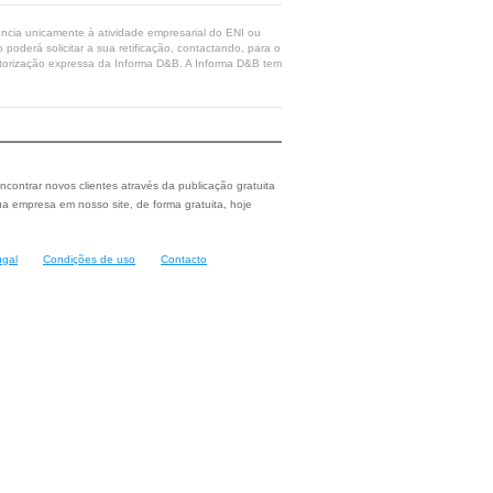
rência unicamente à atividade empresarial do ENI ou
poderá solicitar a sua retificação, contactando, para o
 autorização expressa da Informa D&B. A Informa D&B tem
ncontrar novos clientes através da publicação gratuita
a empresa em nosso site, de forma gratuita, hoje
ugal
Condições de uso
Contacto