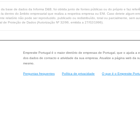
ta da base de dados da Informa D&B, foi obtida junto de fontes públicas ou do próprio e faz refe
-la dentro do âmbito empresarial que realiza a respetiva empresa ou ENI. Caso detete algum erro 
ente relatório não pode ser reproduzido, publicado ou redistribuído, total ou parcialmente, sem
l de Proteção de Dados (Autorização Nº 32/96, emitida a 27/02/1996).
Empresite Portugal é o maior diretório de empresas de Portugal, que o ajuda a e
dos dados de contacto e atividade da sua empresa. Atualize a página web da su
mesmo.
Perguntas frequentes
Política de privacidade
O que é o Empresite Port