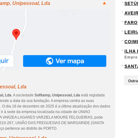
tamp, Unipessoal, Lda
SETÚ
AVEI
FARO
LEIRI
COIM
ILHA
Empre
SANT
essoal, Lda
al, Lda
. A sociedade
Sofitamp, Unipessoal, Lda
está registada
esde a data da sua fundação. A empresa centra as suas
n. O dia 18 de dezembro de 2025 é a última atualização dos dados
 ir à sede da empresa localizada na cidade de UNIAO
A VARZEA LAGARES VARZIELA MOURE FELGUEIRAS, pode
, 4610-267, UNIÃO DAS FREGUESIAS DE MARGARIDE (SANTA
 pertence ao distrito de PORTO.