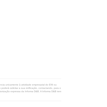
rência unicamente à atividade empresarial do ENI ou
poderá solicitar a sua retificação, contactando, para o
 autorização expressa da Informa D&B. A Informa D&B tem