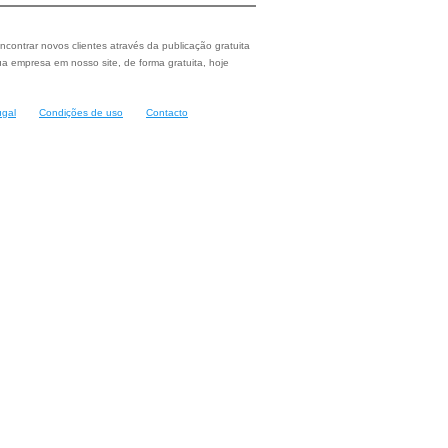
ncontrar novos clientes através da publicação gratuita
a empresa em nosso site, de forma gratuita, hoje
ugal
Condições de uso
Contacto