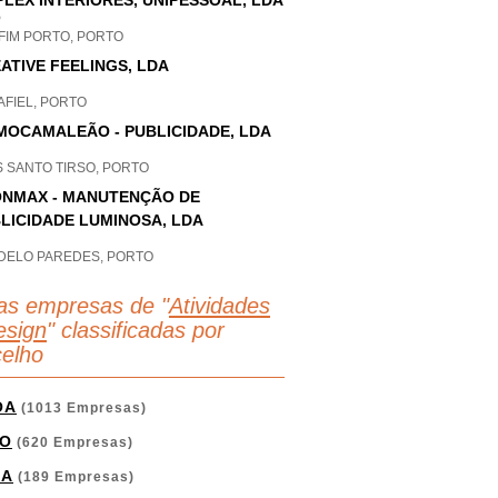
PLEX INTERIORES, UNIPESSOAL, LDA
P
FIM PORTO, PORTO
ATIVE FEELINGS, LDA
AFIEL, PORTO
MOCAMALEÃO - PUBLICIDADE, LDA
S SANTO TIRSO, PORTO
NMAX - MANUTENÇÃO DE
LICIDADE LUMINOSA, LDA
DELO PAREDES, PORTO
as empresas de "
Atividades
esign
" classificadas por
elho
OA
(1013 Empresas)
O
(620 Empresas)
GA
(189 Empresas)