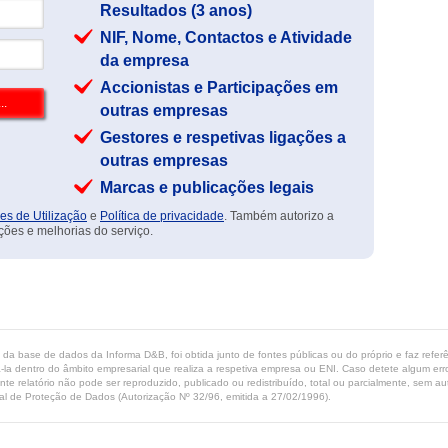
Resultados (3 anos)
NIF, Nome, Contactos e Atividade
da empresa
Accionistas e Participações em
outras empresas
Gestores e respetivas ligações a
outras empresas
Marcas e publicações legais
es de Utilização
e
Política de privacidade
. Também autorizo a
ções e melhorias do serviço.
ta da base de dados da Informa D&B, foi obtida junto de fontes públicas ou do próprio e faz refe
-la dentro do âmbito empresarial que realiza a respetiva empresa ou ENI. Caso detete algum erro 
ente relatório não pode ser reproduzido, publicado ou redistribuído, total ou parcialmente, sem
l de Proteção de Dados (Autorização Nº 32/96, emitida a 27/02/1996).