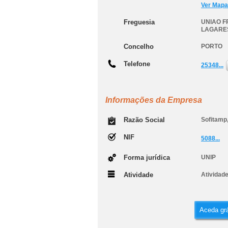
Ver Mapa
Freguesia
UNIAO F
LAGARES
Concelho
PORTO
Telefone
25348...
Informações da Empresa
Razão Social
Sofitamp
NIF
5088...
Forma jurídica
UNIP
Atividade
Atividad
Aceda grá