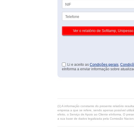
NIF
Telefone
Li e aceito as
Condições gerais
,
Condiçõ
eInforma a enviar informação sobre atualiza
(1) A informação constante do presente relatório resul
empresa a que se refere, sendo apenas possível utilizá
efeito, o Serviço de Apoio ao Cliente eInforma. O pres
a sua base de dados legalizada pela Comissão Naciona