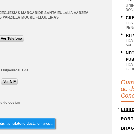
TRI
UNI
BON
REGUESIAS MARGARIDE SANTA EULALIA VARZEA
 VARZIELA MOURE FELGUEIRAS
CRE
LDA
PEN
RIT
Ver Telefone
LDA
AVE
NEO
PUB
LDA
LOR
, Unipessoal, Lda
Outr
Ver NIF
de d
Conc
es de design
LISB
PORT
tis ao relatório desta empresa
BRA