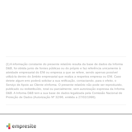
(1) A informação constante do presente relatório resulta da base de dados da Informa
D&B, foi obtida junto de fontes públicas ou do próprio e faz referência unicamente à
atividade empresarial do ENI ou empresa a que se refere, sendo apenas possível
utilizá-la dentro do âmbito empresarial que realiza a respetiva empresa ou ENI. Caso
detete algum erro poderá solicitar a sua retificação, contactando, para o efeito, o
Serviço de Apoio ao Cliente eInforma. O presente relatório não pode ser reproduzido,
publicado ou redistribuído, total ou parcialmente, sem autorização expressa da Informa
D&B. A Informa D&B tem a sua base de dados legalizada pela Comissão Nacional de
Proteção de Dados (Autorização Nº 32/96, emitida a 27/02/1996).