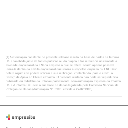
(1) A informação constante do presente relatório resulta da base de dados da Informa
D&B, foi obtida junto de fontes públicas ou do próprio e faz referência unicamente à
atividade empresarial do ENI ou empresa a que se refere, sendo apenas possível
utilizá-la dentro do âmbito empresarial que realiza a respetiva empresa ou ENI. Caso
detete algum erro poderá solicitar a sua retificação, contactando, para o efeito, o
Serviço de Apoio ao Cliente eInforma. O presente relatório não pode ser reproduzido,
publicado ou redistribuído, total ou parcialmente, sem autorização expressa da Informa
D&B. A Informa D&B tem a sua base de dados legalizada pela Comissão Nacional de
Proteção de Dados (Autorização Nº 32/96, emitida a 27/02/1996).