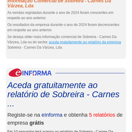
Informação Comercial de Sobreira - Carnes Da
Várzea, Lda
As vendas registadas durante o ano de 2024 foram crescentes em
respeito ao ano anterior.
Os resultados da empresa durante o ano de 2024 foram decrescentes
em respeito ao ano anterior.
Se deseja obter mais informação comercial de Sobreira - Carnes Da
Várzea, Lda ou do sector,
aceda gratuitamente ao relatório da empresa
Sobreira - Carnes Da Várzea, Lda.
eInf
Aceda gratuitamente ao
relatório de Sobreira - Carnes
...
Registe-se na
eInforma
e obtenha
5 relatórios
de
empresa
grátis
Em 10 segundos terá acesso ao relatório de Sobreira - Carnes Da