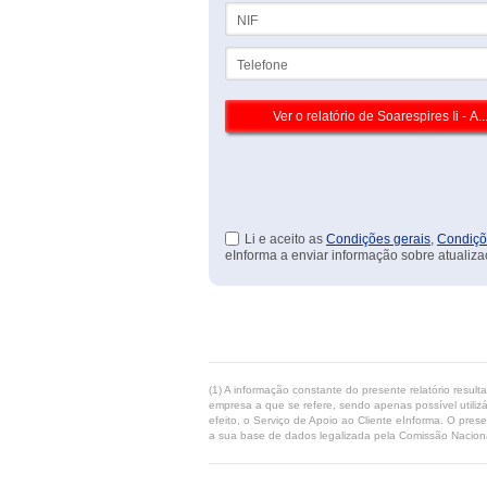
NIF
Telefone
Li e aceito as
Condições gerais
,
Condiçõ
eInforma a enviar informação sobre atualiza
(1) A informação constante do presente relatório resul
empresa a que se refere, sendo apenas possível utilizá
efeito, o Serviço de Apoio ao Cliente eInforma. O pres
a sua base de dados legalizada pela Comissão Naciona