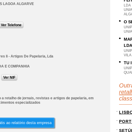
FEI
S LAGOA ALGARVE
LDA
UNI
ALG
O S
Ver Telefone
UNI
UNI
MAR
LD
UNI
VILA
es Ii - Artigos De Papelaria, Lda
TU 
DA E COMPANHIA
UNI
QUA
Ver NIF
Outr
retal
clas
a retalho de jornais, revistas e artigos de papelaria, em
cimentos especializados
LISB
PORT
tis ao relatório desta empresa
SETÚ