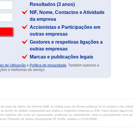
Resultados (3 anos)
NIF, Nome, Contactos e Atividade
da empresa
Accionistas e Participações em
outras empresas
Gestores e respetivas ligações a
outras empresas
Marcas e publicações legais
es de Utilização
e
Política de privacidade
. Também autorizo a
ções e melhorias do serviço.
ta da base de dados da Informa D&B, foi obtida junto de fontes públicas ou do próprio e faz refe
-la dentro do âmbito empresarial que realiza a respetiva empresa ou ENI. Caso detete algum erro 
ente relatório não pode ser reproduzido, publicado ou redistribuído, total ou parcialmente, sem
l de Proteção de Dados (Autorização Nº 32/96, emitida a 27/02/1996).