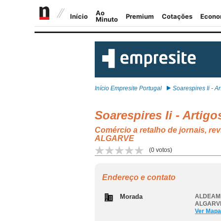
Início Empresite Portugal
Soarespires Ii - Ar.
Soarespires Ii - Artig
Comércio a retalho de jornais, r
ALGARVE
(
0
votos)
Endereço e contato
Morada
ALDEAME
ALGARV
Ver Mapa