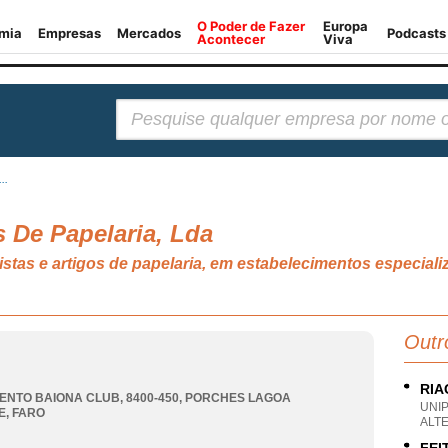
Pesquisar:
..
os De Papelaria, Lda
evistas e artigos de papelaria, em estabelecimentos espe
Outr
RIA
NTO BAIONA CLUB, 8400-450
,
PORCHES LAGOA
UNI
E
,
FARO
ALTE