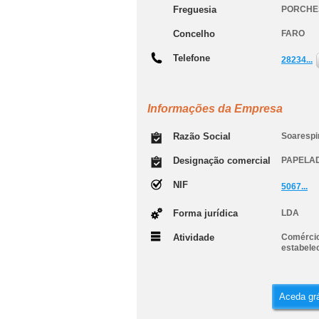
Freguesia
PORCHE
Concelho
FARO
Telefone
28234...
Informações da Empresa
Razão Social
Soarespir
Designação comercial
PAPELA
NIF
5067...
Forma jurídica
LDA
Atividade
Comércio 
estabele
Aceda grá