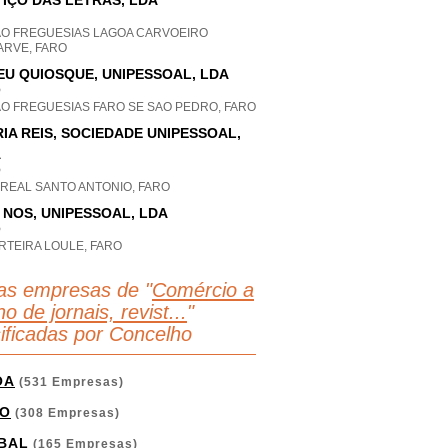
TIÇO DAS LETRAS, LDA
AO FREGUESIAS LAGOA CARVOEIRO
ARVE, FARO
EU QUIOSQUE, UNIPESSOAL, LDA
P
AO FREGUESIAS FARO SE SAO PEDRO, FARO
IA REIS, SOCIEDADE UNIPESSOAL,
A
P
 REAL SANTO ANTONIO, FARO
I NOS, UNIPESSOAL, LDA
P
RTEIRA LOULE, FARO
as empresas de "
Comércio a
ho de jornais, revist...
"
sificadas por Concelho
OA
(531 Empresas)
O
(308 Empresas)
BAL
(165 Empresas)