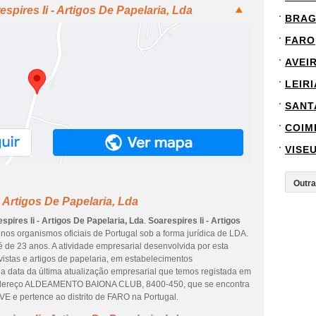
spires Ii - Artigos De Papelaria, Lda
BRA
FARO
AVEI
LEIRI
SANT
COIM
VISE
- Artigos De Papelaria, Lda
spires Ii - Artigos De Papelaria, Lda
.
Soarespires Ii - Artigos
nos organismos oficiais de Portugal sob a forma jurídica de LDA.
 de 23 anos. A atividade empresarial desenvolvida por esta
vistas e artigos de papelaria, em estabelecimentos
 a data da última atualização empresarial que temos registada em
endereço ALDEAMENTO BAIONA CLUB, 8400-450, que se encontra
 pertence ao distrito de FARO na Portugal.