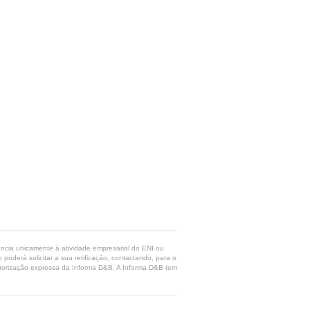
rência unicamente à atividade empresarial do ENI ou
poderá solicitar a sua retificação, contactando, para o
 autorização expressa da Informa D&B. A Informa D&B tem