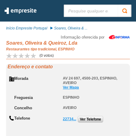
Pesquisar:
Início Empresite Portugal
Soares, Oliveira & ...
Informação oferecida por
Soares, Oliveira & Queiroz, Lda
Restaurantes tipo tradicional, ESPINHO
(
0
votos)
Endereço e contato
Morada
AV 24 697, 4500-203
,
ESPINHO
,
AVEIRO
Ver Mapa
Freguesia
ESPINHO
Concelho
AVEIRO
Telefone
22734...
Ver Telefone