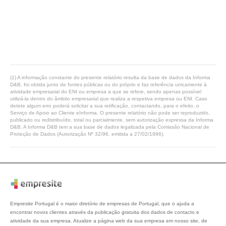
(1) A informação constante do presente relatório resulta da base de dados da Informa
D&B, foi obtida junto de fontes públicas ou do próprio e faz referência unicamente à
atividade empresarial do ENI ou empresa a que se refere, sendo apenas possível
utilizá-la dentro do âmbito empresarial que realiza a respetiva empresa ou ENI. Caso
detete algum erro poderá solicitar a sua retificação, contactando, para o efeito, o
Serviço de Apoio ao Cliente eInforma. O presente relatório não pode ser reproduzido,
publicado ou redistribuído, total ou parcialmente, sem autorização expressa da Informa
D&B. A Informa D&B tem a sua base de dados legalizada pela Comissão Nacional de
Proteção de Dados (Autorização Nº 32/96, emitida a 27/02/1996).
Empresite Portugal é o maior diretório de empresas de Portugal, que o ajuda a
encontrar novos clientes através da publicação gratuita dos dados de contacto e
atividade da sua empresa. Atualize a página web da sua empresa em nosso site, de