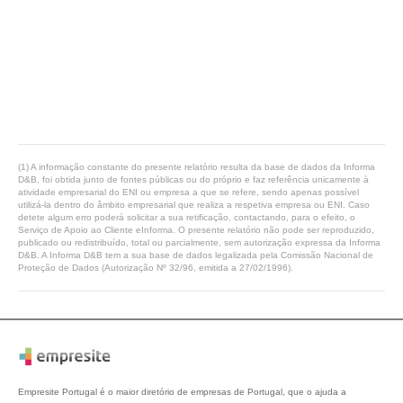
(1) A informação constante do presente relatório resulta da base de dados da Informa
D&B, foi obtida junto de fontes públicas ou do próprio e faz referência unicamente à
atividade empresarial do ENI ou empresa a que se refere, sendo apenas possível
utilizá-la dentro do âmbito empresarial que realiza a respetiva empresa ou ENI. Caso
detete algum erro poderá solicitar a sua retificação, contactando, para o efeito, o
Serviço de Apoio ao Cliente eInforma. O presente relatório não pode ser reproduzido,
publicado ou redistribuído, total ou parcialmente, sem autorização expressa da Informa
D&B. A Informa D&B tem a sua base de dados legalizada pela Comissão Nacional de
Proteção de Dados (Autorização Nº 32/96, emitida a 27/02/1996).
Empresite Portugal é o maior diretório de empresas de Portugal, que o ajuda a