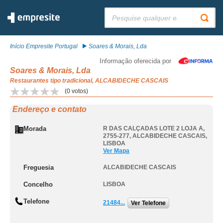
Pesquisar:
Início Empresite Portugal
Soares & Morais, Lda
Informação oferecida por
Soares & Morais, Lda
Restaurantes tipo tradicional, ALCABIDECHE CASCAIS
(
0
votos)
Endereço e contato
Morada
R DAS CALÇADAS LOTE 2 LOJA A,
2755-277
,
ALCABIDECHE CASCAIS
,
LISBOA
Ver Mapa
Freguesia
ALCABIDECHE CASCAIS
Concelho
LISBOA
Telefone
21484...
Ver Telefone