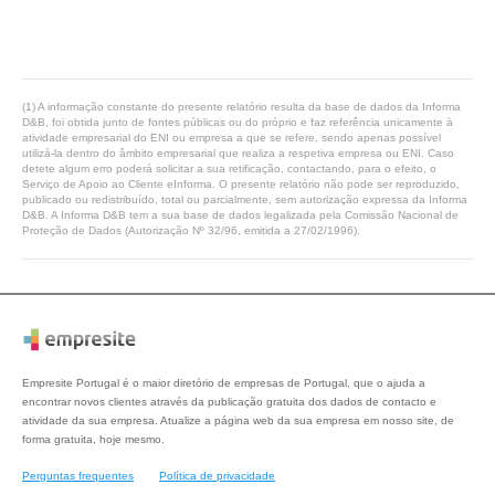
(1) A informação constante do presente relatório resulta da base de dados da Informa
D&B, foi obtida junto de fontes públicas ou do próprio e faz referência unicamente à
atividade empresarial do ENI ou empresa a que se refere, sendo apenas possível
utilizá-la dentro do âmbito empresarial que realiza a respetiva empresa ou ENI. Caso
detete algum erro poderá solicitar a sua retificação, contactando, para o efeito, o
Serviço de Apoio ao Cliente eInforma. O presente relatório não pode ser reproduzido,
publicado ou redistribuído, total ou parcialmente, sem autorização expressa da Informa
D&B. A Informa D&B tem a sua base de dados legalizada pela Comissão Nacional de
Proteção de Dados (Autorização Nº 32/96, emitida a 27/02/1996).
Empresite Portugal é o maior diretório de empresas de Portugal, que o ajuda a
encontrar novos clientes através da publicação gratuita dos dados de contacto e
atividade da sua empresa. Atualize a página web da sua empresa em nosso site, de
forma gratuita, hoje mesmo.
Perguntas frequentes
Política de privacidade