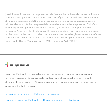
(1) A informação constante do presente relatório resulta da base de dados da Informa
D&B, foi obtida junto de fontes públicas ou do próprio e faz referência unicamente à
atividade empresarial do ENI ou empresa a que se refere, sendo apenas possível
utilizá-la dentro do âmbito empresarial que realiza a respetiva empresa ou ENI. Caso
detete algum erro poderá solicitar a sua retificação, contactando, para o efeito, o
Serviço de Apoio ao Cliente eInforma. O presente relatório não pode ser reproduzido,
publicado ou redistribuído, total ou parcialmente, sem autorização expressa da Informa
D&B. A Informa D&B tem a sua base de dados legalizada pela Comissão Nacional de
Proteção de Dados (Autorização Nº 32/96, emitida a 27/02/1996).
Empresite Portugal é o maior diretório de empresas de Portugal, que o ajuda a
encontrar novos clientes através da publicação gratuita dos dados de contacto e
atividade da sua empresa. Atualize a página web da sua empresa em nosso site, de
forma gratuita, hoje mesmo.
Perguntas frequentes
Política de privacidade
O que é o Empresite Portugal
Condições de uso
Contacto