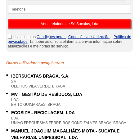
Telefone
Li e aceito as
Condições gerais
,
Condições de Utilização
e
Política de
privacidade
. Também autorizo a eInforma a enviar informação sobre
atualizações e melhorias do serviço.
Outros utilizadores pesquisaram
IBERSUCATAS BRAGA, S.A.
SA
OLEIROS VILA VERDE, BRAGA
MV - GESTÃO DE RESÍDUOS, LDA
LDA
BRITO GUIMARAES, BRAGA
ECOSIZE - RECICLAGEM, LDA
LDA
UNIAO FREGUESIAS FERREIROS GONDIZALVES BRAGA, BRAGA
MANUEL JOAQUIM MAGALHÃES MOTA - SUCATA E
VELHARIAS, UNIPESSOAL, LDA