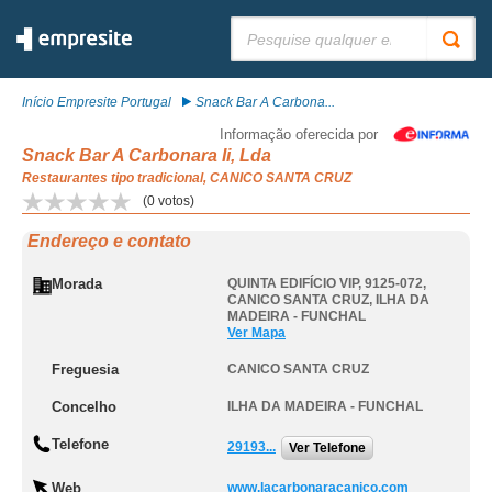
Pesquisar:
Início Empresite Portugal
Snack Bar A Carbona...
Informação oferecida por
Snack Bar A Carbonara Ii, Lda
Restaurantes tipo tradicional, CANICO SANTA CRUZ
(
0
votos)
Endereço e contato
Morada
QUINTA EDIFÍCIO VIP, 9125-072
,
CANICO SANTA CRUZ
,
ILHA DA
MADEIRA - FUNCHAL
Ver Mapa
Freguesia
CANICO SANTA CRUZ
Concelho
ILHA DA MADEIRA - FUNCHAL
Telefone
29193...
Ver Telefone
Web
www.lacarbonaracanico.com