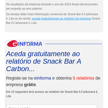
Os resultados da empresa durante o ano de 2024 foram decrescentes
em respeito ao ano anterior.
Se deseja obter mais informação comercial de Snack Bar A Carbonara
Ii, Lda ou do sector,
aceda gratuitamente ao relatório da empresa
Snack
Bar A Carbonara Ii, Lda.
eInf
Aceda gratuitamente ao
relatório de Snack Bar A
Carbon...
Registe-se na
eInforma
e obtenha
5 relatórios
de
empresa
grátis
Em 10 segundos terá acesso ao relatório de Snack Bar A Carbonara Ii,
Lda
Nome e apelidos