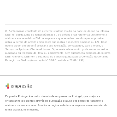
(1) A informação constante do presente relatório resulta da base de dados da Informa
D&B, foi obtida junto de fontes públicas ou do próprio e faz referência unicamente à
atividade empresarial do ENI ou empresa a que se refere, sendo apenas possível
utilizá-la dentro do âmbito empresarial que realiza a respetiva empresa ou ENI. Caso
detete algum erro poderá solicitar a sua retificação, contactando, para o efeito, o
Serviço de Apoio ao Cliente eInforma. O presente relatório não pode ser reproduzido,
publicado ou redistribuído, total ou parcialmente, sem autorização expressa da Informa
D&B. A Informa D&B tem a sua base de dados legalizada pela Comissão Nacional de
Proteção de Dados (Autorização Nº 32/96, emitida a 27/02/1996).
Empresite Portugal é o maior diretório de empresas de Portugal, que o ajuda a
encontrar novos clientes através da publicação gratuita dos dados de contacto e
atividade da sua empresa. Atualize a página web da sua empresa em nosso site, de
forma gratuita, hoje mesmo.