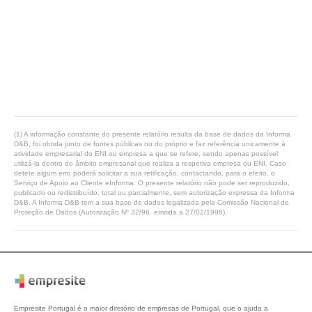
(1) A informação constante do presente relatório resulta da base de dados da Informa
D&B, foi obtida junto de fontes públicas ou do próprio e faz referência unicamente à
atividade empresarial do ENI ou empresa a que se refere, sendo apenas possível
utilizá-la dentro do âmbito empresarial que realiza a respetiva empresa ou ENI. Caso
detete algum erro poderá solicitar a sua retificação, contactando, para o efeito, o
Serviço de Apoio ao Cliente eInforma. O presente relatório não pode ser reproduzido,
publicado ou redistribuído, total ou parcialmente, sem autorização expressa da Informa
D&B. A Informa D&B tem a sua base de dados legalizada pela Comissão Nacional de
Proteção de Dados (Autorização Nº 32/96, emitida a 27/02/1996).
Empresite Portugal é o maior diretório de empresas de Portugal, que o ajuda a