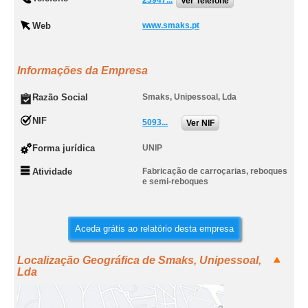
23947...
Ver Telefone
Web
www.smaks.pt
Informações da Empresa
Razão Social
Smaks, Unipessoal, Lda
NIF
5093...
Ver NIF
Forma jurídica
UNIP
Atividade
Fabricação de carroçarias, reboques
e semi-reboques
Aceda grátis ao relatório desta empresa
Localização Geográfica de Smaks, Unipessoal,
Lda