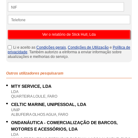
NIF
Telefone
Li e aceito as
Condições gerais
,
Condições de Utilização
e
Política de
privacidade
. Também autorizo a eInforma a enviar informação sobre
atualizações e melhorias do serviço.
Outros utilizadores pesquisaram
MTY SERVICE, LDA
LDA
QUARTEIRA LOULE, FARO
CELTIC MARINE, UNIPESSOAL, LDA
UNIP
ALBUFEIRA OLHOS AGUA, FARO
ONDANÁUTICA - COMERCIALIZAÇÃO DE BARCOS,
MOTORES E ACESSÓRIOS, LDA
LDA