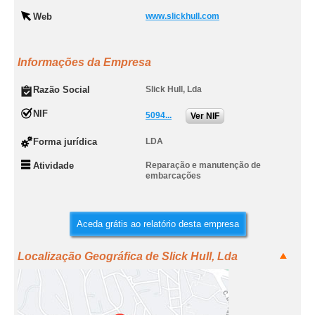
Web
www.slickhull.com
Informações da Empresa
Razão Social
Slick Hull, Lda
NIF
5094...
Ver NIF
Forma jurídica
LDA
Atividade
Reparação e manutenção de
embarcações
Aceda grátis ao relatório desta empresa
Localização Geográfica de Slick Hull, Lda