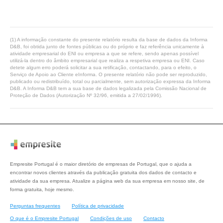
(1) A informação constante do presente relatório resulta da base de dados da Informa
D&B, foi obtida junto de fontes públicas ou do próprio e faz referência unicamente à
atividade empresarial do ENI ou empresa a que se refere, sendo apenas possível
utilizá-la dentro do âmbito empresarial que realiza a respetiva empresa ou ENI. Caso
detete algum erro poderá solicitar a sua retificação, contactando, para o efeito, o
Serviço de Apoio ao Cliente eInforma. O presente relatório não pode ser reproduzido,
publicado ou redistribuído, total ou parcialmente, sem autorização expressa da Informa
D&B. A Informa D&B tem a sua base de dados legalizada pela Comissão Nacional de
Proteção de Dados (Autorização Nº 32/96, emitida a 27/02/1996).
Empresite Portugal é o maior diretório de empresas de Portugal, que o ajuda a
encontrar novos clientes através da publicação gratuita dos dados de contacto e
atividade da sua empresa. Atualize a página web da sua empresa em nosso site, de
forma gratuita, hoje mesmo.
Perguntas frequentes
Política de privacidade
O que é o Empresite Portugal
Condições de uso
Contacto