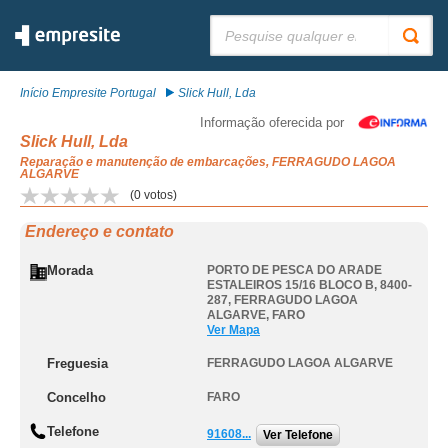
Pesquisar:
Início Empresite Portugal
Slick Hull, Lda
Informação oferecida por
Slick Hull, Lda
Reparação e manutenção de embarcações, FERRAGUDO LAGOA
ALGARVE
(
0
votos)
Endereço e contato
Morada
PORTO DE PESCA DO ARADE
ESTALEIROS 15/16 BLOCO B, 8400-
287
,
FERRAGUDO LAGOA
ALGARVE
,
FARO
Ver Mapa
Freguesia
FERRAGUDO LAGOA ALGARVE
Concelho
FARO
Telefone
91608...
Ver Telefone